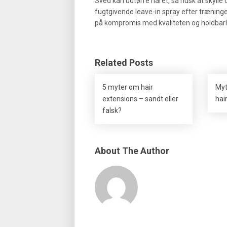
Sved kan udtørre håret, så husk at skyll
fugtgivende leave-in spray efter træning
på kompromis med kvaliteten og holdbarh
Related Posts
5 myter om hair
Myt
extensions – sandt eller
hai
falsk?
About The Author