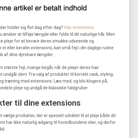
der holder sig flot dag efter dag?
Hair extensions
ønsker at tilføje længde eller fylde til dit naturlige hår. Men
te pleje for at bevare deres smukke udseende og
in eller keratin extensions, kan små fejl i din daglige rutine
a tab af dine dyrebare længder.
m største fejl, mange begår, når de plejer deres hair
 undgår dem. Fra valg af produkter til korrekt vask, styling,
og træning med extensions. Læs med, og bliv klogere på,
bedste pleje og undgå de klassiske faldgruber.
ter til dine extensions
t vælge produkter, der er specielt udviklet til at pleje både dit
ns har ikke naturlig adgang til hovedbundens olier, og derfor
id.