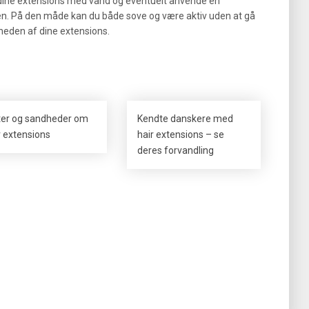
e dine extensions med vand og eventuelt anvende en
en. På den måde kan du både sove og være aktiv uden at gå
eden af dine extensions.
er og sandheder om
Kendte danskere med
r extensions
hair extensions – se
deres forvandling