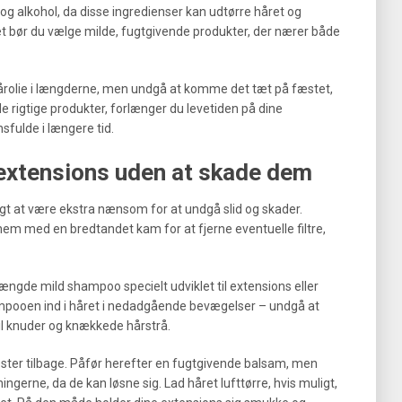
 alkohol, da disse ingredienser kan udtørre håret og
et bør du vælge milde, fugtgivende produkter, der nærer både
 hårolie i længderne, men undgå at komme det tæt på fæstet,
 de rigtige produkter, forlænger du levetiden på dine
fulde i længere tid.
extensions uden at skade dem
tigt at være ekstra nænsom for at undgå slid og skader.
nem med en bredtandet kam for at fjerne eventuelle filtre,
mængde mild shampoo specielt udviklet til extensions eller
ampooen ind i håret i nedadgående bevægelser – undgå at
til knuder og knækkede hårstrå.
rester tilbage. Påfør herefter en fugtgivende balsam, men
erne, da de kan løsne sig. Lad håret lufttørre, hvis muligt,