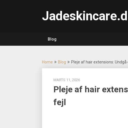
Skip
to
Jadeskincare.d
content
Blog
Home
Blog
Pleje af hair extensions: Undgå d
MARTS 11, 2026
Pleje af hair exten
fejl