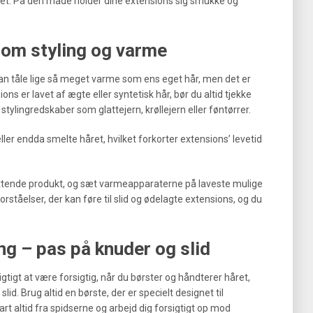
t. På den måde holder dine extensions sig smukke og
 om styling og varme
 kan tåle lige så meget varme som ens eget hår, men det er
ons er lavet af ægte eller syntetisk hår, bør du altid tjekke
tylingredskaber som glattejern, krøllejern eller føntørrer.
ler endda smelte håret, hvilket forkorter extensions’ levetid
yttende produkt, og sæt varmeapparaterne på laveste mulige
tåelser, der kan føre til slid og ødelagte extensions, og du
ng – pas på knuder og slid
igtigt at være forsigtig, når du børster og håndterer håret,
d. Brug altid en børste, der er specielt designet til
rt altid fra spidserne og arbejd dig forsigtigt op mod