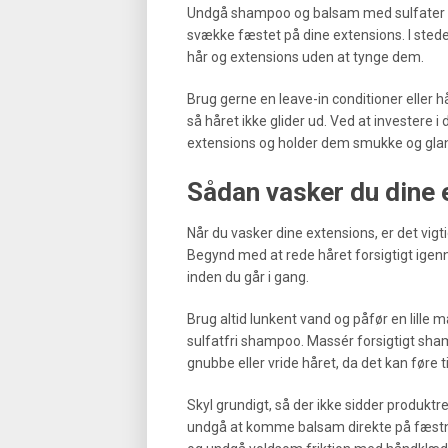
Undgå shampoo og balsam med sulfater og
svække fæstet på dine extensions. I sted
hår og extensions uden at tynge dem.
Brug gerne en leave-in conditioner eller
så håret ikke glider ud. Ved at investere i
extensions og holder dem smukke og glans
Sådan vasker du dine 
Når du vasker dine extensions, er det vig
Begynd med at rede håret forsigtigt igen
inden du går i gang.
Brug altid lunkent vand og påfør en lille 
sulfatfri shampoo. Massér forsigtigt sh
gnubbe eller vride håret, da det kan føre 
Skyl grundigt, så der ikke sidder produkt
undgå at komme balsam direkte på fæstning