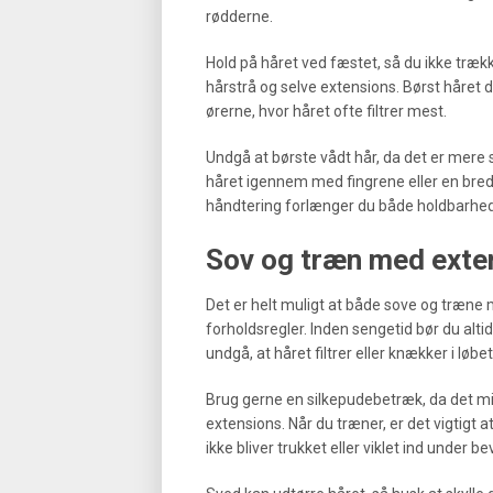
rødderne.
Hold på håret ved fæstet, så du ikke træk
hårstrå og selve extensions. Børst håret d
ørerne, hvor håret ofte filtrer mest.
Undgå at børste vådt hår, da det er mere s
håret igennem med fingrene eller en bred
håndtering forlænger du både holdbarhede
Sov og træn med exte
Det er helt muligt at både sove og træne m
forholdsregler. Inden sengetid bør du altid f
undgå, at håret filtrer eller knækker i løbe
Brug gerne en silkepudebetræk, da det min
extensions. Når du træner, er det vigtigt at
ikke bliver trukket eller viklet ind under b