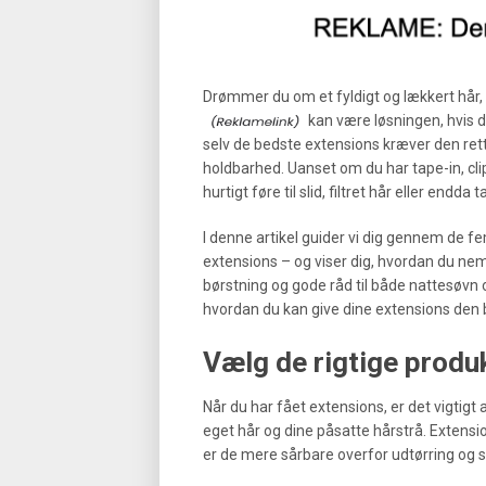
Drømmer du om et fyldigt og lækkert hår, 
kan være løsningen, hvis du 
selv de bedste extensions kræver den ret
holdbarhed. Uanset om du har tape-in, clip-
hurtigt føre til slid, filtret hår eller endd
I denne artikel guider vi dig gennem de fe
extensions – og viser dig, hvordan du nemt
børstning og gode råd til både nattesøvn 
hvordan du kan give dine extensions den 
Vælg de rigtige produk
Når du har fået extensions, er det vigtigt a
eget hår og dine påsatte hårstrå. Extensio
er de mere sårbare overfor udtørring og sl