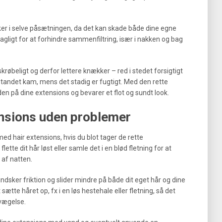
ker i selve påsætningen, da det kan skade både dine egne
agligt for at forhindre sammenfiltring, især i nakken og bag
krøbeligt og derfor lettere knækker – red i stedet forsigtigt
tandet kam, mens det stadig er fugtigt. Med den rette
n på dine extensions og bevarer et flot og sundt look.
nsions uden problemer
ed hair extensions, hvis du blot tager de rette
lette dit hår løst eller samle det i en blød fletning for at
t af natten.
dsker friktion og slider mindre på både dit eget hår og dine
 sætte håret op, fx i en løs hestehale eller fletning, så det
evægelse.