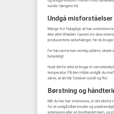
og undgå voldsom friktion med håndklæde
sunde i længere tid.
Undgå misforståelser
Mange tror fejlagtigt, at hair extensions
ikke altid tilfældet. Uanset om dine extensi
producentens anbefalinger, før du bruger s
For høj varme kan nemlig udtørre, skade el
betydeligt.
Husk derfor altid at bruge et varmebesk
temperatur. På den måde undgår du misfors
sikrer, at dit hår forbliver sundt og flot.
Børstning og håndteri
Når du har hair extensions, er det ekstra v
for at undgå både knuder og unødvendigt sli
extensions eller en bredtandet kam, og sta