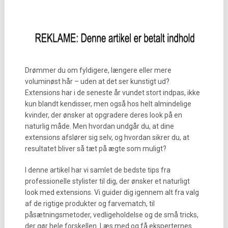
Drømmer du om fyldigere, længere eller mere
voluminøst hår – uden at det ser kunstigt ud?
Extensions har i de seneste år vundet stort indpas, ikke
kun blandt kendisser, men også hos helt almindelige
kvinder, der ønsker at opgradere deres look på en
naturlig måde. Men hvordan undgår du, at dine
extensions afslører sig selv, og hvordan sikrer du, at
resultatet bliver så tæt på ægte som muligt?
I denne artikel har vi samlet de bedste tips fra
professionelle stylister til dig, der ønsker et naturligt
look med extensions. Vi guider dig igennem alt fra valg
af de rigtige produkter og farvematch, til
påsætningsmetoder, vedligeholdelse og de små tricks,
der gør hele forskellen. Læs med og få eksperternes