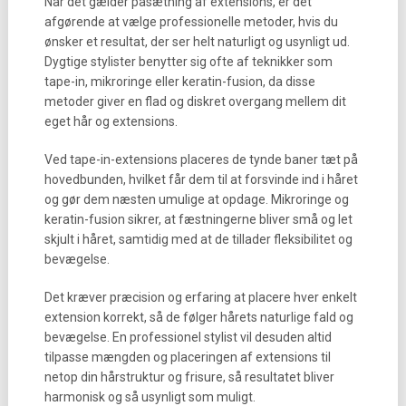
Når det gælder påsætning af extensions, er det
afgørende at vælge professionelle metoder, hvis du
ønsker et resultat, der ser helt naturligt og usynligt ud.
Dygtige stylister benytter sig ofte af teknikker som
tape-in, mikroringe eller keratin-fusion, da disse
metoder giver en flad og diskret overgang mellem dit
eget hår og extensions.
Ved tape-in-extensions placeres de tynde baner tæt på
hovedbunden, hvilket får dem til at forsvinde ind i håret
og gør dem næsten umulige at opdage. Mikroringe og
keratin-fusion sikrer, at fæstningerne bliver små og let
skjult i håret, samtidig med at de tillader fleksibilitet og
bevægelse.
Det kræver præcision og erfaring at placere hver enkelt
extension korrekt, så de følger hårets naturlige fald og
bevægelse. En professionel stylist vil desuden altid
tilpasse mængden og placeringen af extensions til
netop din hårstruktur og frisure, så resultatet bliver
harmonisk og så usynligt som muligt.