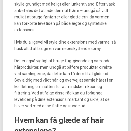
skylle grundigt med køligt eller lunkent vand. Efter vask
anbefales det at lade dem lufttørre – undgå så vidt
muligt at bruge føntørrer eller glattejern, da varmen
kan forkorte levetiden på både ægte og syntetiske
extensions.
Hvis du alligevel vil style dine extensions med varme, så
husk altid at bruge en varmebeskyttende spray.
Det er også vigtigt at bruge fugtgivende og nærende
hårprodukter, men undgå at påføre produkter direkte
ved samlingerne, da dette kan få dem til at glide ud.
Sov aldrig med vådt hår, og overvej at samle håret i en
løs fletning om natten for at mindske friktion og
filtrering. Ved at følge disse råd kan du forlænge
levetiden på dine extensions markant og sikre, at de
bliver ved med at se flotte og sunde ud.
Hvem kan få glæde af hair
extensions?