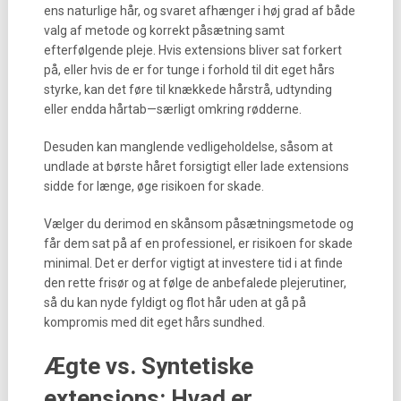
ens naturlige hår, og svaret afhænger i høj grad af både
valg af metode og korrekt påsætning samt
efterfølgende pleje. Hvis extensions bliver sat forkert
på, eller hvis de er for tunge i forhold til dit eget hårs
styrke, kan det føre til knækkede hårstrå, udtynding
eller endda hårtab—særligt omkring rødderne.
Desuden kan manglende vedligeholdelse, såsom at
undlade at børste håret forsigtigt eller lade extensions
sidde for længe, øge risikoen for skade.
Vælger du derimod en skånsom påsætningsmetode og
får dem sat på af en professionel, er risikoen for skade
minimal. Det er derfor vigtigt at investere tid i at finde
den rette frisør og at følge de anbefalede plejerutiner,
så du kan nyde fyldigt og flot hår uden at gå på
kompromis med dit eget hårs sundhed.
Ægte vs. Syntetiske
extensions: Hvad er