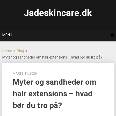
Skip
to
Jadeskincare.dk
content
MENU
Home
Blog
Myter og sandheder om hair extensions – hvad bør du tro på?
MARTS 11, 2026
Myter og sandheder om
hair extensions – hvad
bør du tro på?