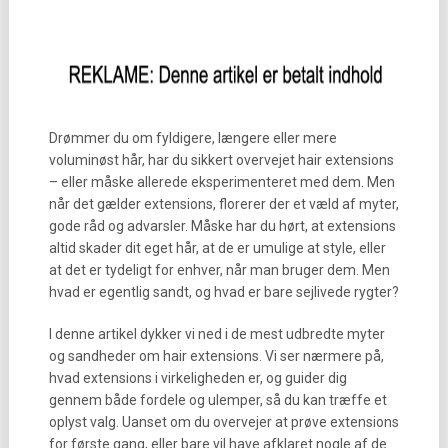
Drømmer du om fyldigere, længere eller mere
voluminøst hår, har du sikkert overvejet hair extensions
– eller måske allerede eksperimenteret med dem. Men
når det gælder extensions, florerer der et væld af myter,
gode råd og advarsler. Måske har du hørt, at extensions
altid skader dit eget hår, at de er umulige at style, eller
at det er tydeligt for enhver, når man bruger dem. Men
hvad er egentlig sandt, og hvad er bare sejlivede rygter?
I denne artikel dykker vi ned i de mest udbredte myter
og sandheder om hair extensions. Vi ser nærmere på,
hvad extensions i virkeligheden er, og guider dig
gennem både fordele og ulemper, så du kan træffe et
oplyst valg. Uanset om du overvejer at prøve extensions
for første gang, eller bare vil have afklaret nogle af de