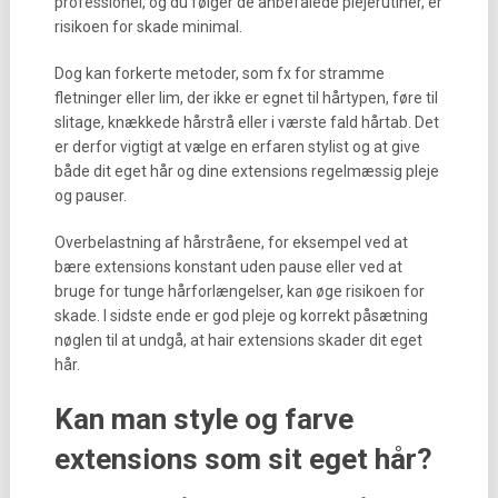
professionel, og du følger de anbefalede plejerutiner, er
risikoen for skade minimal.
Dog kan forkerte metoder, som fx for stramme
fletninger eller lim, der ikke er egnet til hårtypen, føre til
slitage, knækkede hårstrå eller i værste fald hårtab. Det
er derfor vigtigt at vælge en erfaren stylist og at give
både dit eget hår og dine extensions regelmæssig pleje
og pauser.
Overbelastning af hårstråene, for eksempel ved at
bære extensions konstant uden pause eller ved at
bruge for tunge hårforlængelser, kan øge risikoen for
skade. I sidste ende er god pleje og korrekt påsætning
nøglen til at undgå, at hair extensions skader dit eget
hår.
Kan man style og farve
extensions som sit eget hår?