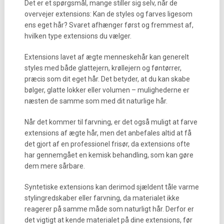
Det er et spørgsmål, mange stiller sig selv, når de
overvejer extensions: Kan de styles og farves ligesom
ens eget hår? Svaret afhænger først og fremmest af,
hvilken type extensions du vælger.
Extensions lavet af ægte menneskehår kan generelt
styles med både glattejern, krøllejern og føntørrer,
præcis som dit eget hår. Det betyder, at du kan skabe
bølger, glatte lokker eller volumen – mulighederne er
næsten de samme som med dit naturlige hår.
Når det kommer til farvning, er det også muligt at farve
extensions af ægte hår, men det anbefales altid at få
det gjort af en professionel frisør, da extensions ofte
har gennemgået en kemisk behandling, som kan gøre
dem mere sårbare.
Syntetiske extensions kan derimod sjældent tåle varme
stylingredskaber eller farvning, da materialet ikke
reagerer på samme måde som naturligt hår. Derfor er
det vigtigt at kende materialet på dine extensions, før