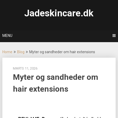
Skip
to
Jadeskincare.dk
content
MENU
Home
Blog
Myter og sandheder om hair extensions
MARTS 11, 2026
Myter og sandheder om
hair extensions