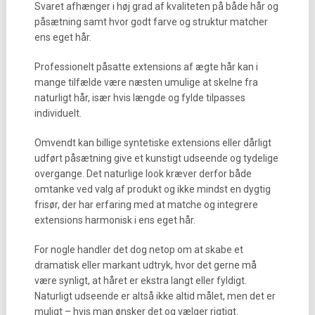
Svaret afhænger i høj grad af kvaliteten på både hår og
påsætning samt hvor godt farve og struktur matcher
ens eget hår.
Professionelt påsatte extensions af ægte hår kan i
mange tilfælde være næsten umulige at skelne fra
naturligt hår, især hvis længde og fylde tilpasses
individuelt.
Omvendt kan billige syntetiske extensions eller dårligt
udført påsætning give et kunstigt udseende og tydelige
overgange. Det naturlige look kræver derfor både
omtanke ved valg af produkt og ikke mindst en dygtig
frisør, der har erfaring med at matche og integrere
extensions harmonisk i ens eget hår.
For nogle handler det dog netop om at skabe et
dramatisk eller markant udtryk, hvor det gerne må
være synligt, at håret er ekstra langt eller fyldigt.
Naturligt udseende er altså ikke altid målet, men det er
muligt – hvis man ønsker det og vælger rigtigt.