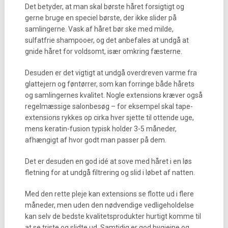
Det betyder, at man skal børste håret forsigtigt og
gerne bruge en speciel børste, der ikke slider på
samlingerne. Vask af håret bør ske med milde,
sulfatfrie shampooer, og det anbefales at undgå at
gnide håret for voldsomt, især omkring fæsterne.
Desuden er det vigtigt at undgå overdreven varme fra
glattejern og føntørrer, som kan forringe både hårets
og samlingernes kvalitet. Nogle extensions kræver også
regelmæssige salonbesøg – for eksempel skal tape-
extensions rykkes op cirka hver sjette til ottende uge,
mens keratin-fusion typisk holder 3-5 måneder,
afhængigt af hvor godt man passer på dem.
Det er desuden en god idé at sove med håret i en løs
fletning for at undgå filtrering og slid i løbet af natten.
Med den rette pleje kan extensions se flotte ud i flere
måneder, men uden den nødvendige vedligeholdelse
kan selv de bedste kvalitetsprodukter hurtigt komme til
at se triste og slidte ud. Samtidig er god hygiejne og