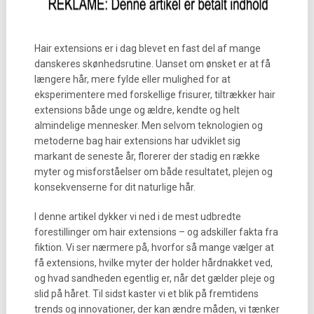
Hair extensions er i dag blevet en fast del af mange
danskeres skønhedsrutine. Uanset om ønsket er at få
længere hår, mere fylde eller mulighed for at
eksperimentere med forskellige frisurer, tiltrækker hair
extensions både unge og ældre, kendte og helt
almindelige mennesker. Men selvom teknologien og
metoderne bag hair extensions har udviklet sig
markant de seneste år, florerer der stadig en række
myter og misforståelser om både resultatet, plejen og
konsekvenserne for dit naturlige hår.
I denne artikel dykker vi ned i de mest udbredte
forestillinger om hair extensions – og adskiller fakta fra
fiktion. Vi ser nærmere på, hvorfor så mange vælger at
få extensions, hvilke myter der holder hårdnakket ved,
og hvad sandheden egentlig er, når det gælder pleje og
slid på håret. Til sidst kaster vi et blik på fremtidens
trends og innovationer, der kan ændre måden, vi tænker