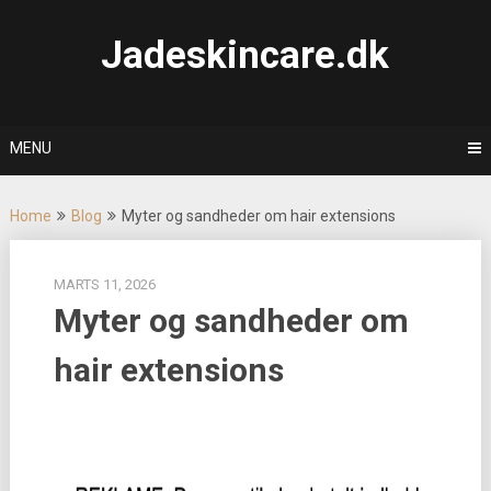
Skip
to
Jadeskincare.dk
content
MENU
Home
Blog
Myter og sandheder om hair extensions
MARTS 11, 2026
Myter og sandheder om
hair extensions