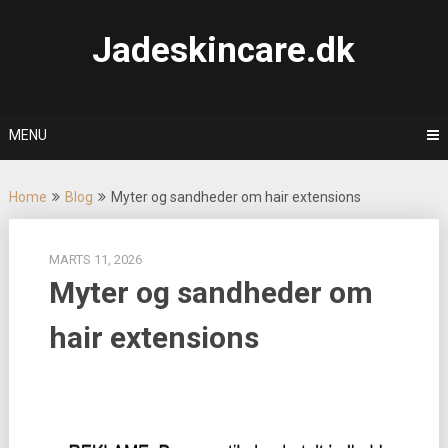
Skip
to
Jadeskincare.dk
content
MENU
Home
Blog
Myter og sandheder om hair extensions
MARTS 11, 2026
Myter og sandheder om
hair extensions