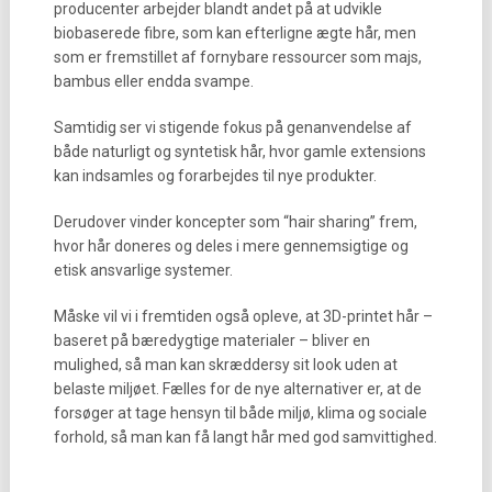
producenter arbejder blandt andet på at udvikle
biobaserede fibre, som kan efterligne ægte hår, men
som er fremstillet af fornybare ressourcer som majs,
bambus eller endda svampe.
Samtidig ser vi stigende fokus på genanvendelse af
både naturligt og syntetisk hår, hvor gamle extensions
kan indsamles og forarbejdes til nye produkter.
Derudover vinder koncepter som “hair sharing” frem,
hvor hår doneres og deles i mere gennemsigtige og
etisk ansvarlige systemer.
Måske vil vi i fremtiden også opleve, at 3D-printet hår –
baseret på bæredygtige materialer – bliver en
mulighed, så man kan skræddersy sit look uden at
belaste miljøet. Fælles for de nye alternativer er, at de
forsøger at tage hensyn til både miljø, klima og sociale
forhold, så man kan få langt hår med god samvittighed.