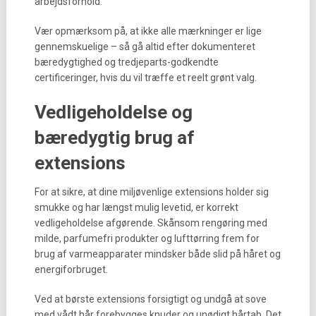
arbejdsforhold.
Vær opmærksom på, at ikke alle mærkninger er lige
gennemskuelige – så gå altid efter dokumenteret
bæredygtighed og tredjeparts-godkendte
certificeringer, hvis du vil træffe et reelt grønt valg.
Vedligeholdelse og
bæredygtig brug af
extensions
For at sikre, at dine miljøvenlige extensions holder sig
smukke og har længst mulig levetid, er korrekt
vedligeholdelse afgørende. Skånsom rengøring med
milde, parfumefri produkter og lufttørring frem for
brug af varmeapparater mindsker både slid på håret og
energiforbruget.
Ved at børste extensions forsigtigt og undgå at sove
med vådt hår forebygges knuder og unødigt hårtab. Det