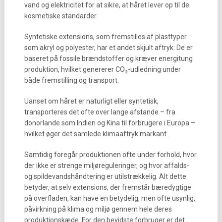
vand og elektricitet for at sikre, at håret lever op til de
kosmetiske standarder.
Syntetiske extensions, som fremstilles af plasttyper
som akryl og polyester, har et andet skjult aftryk: De er
baseret på fossile brændstoffer og kræver energitung
produktion, hvilket genererer CO₂-udledning under
både fremstilling og transport.
Uanset om håret er naturligt eller syntetisk,
transporteres det ofte over lange afstande – fra
donorlande som Indien og Kina til forbrugere i Europa –
hvilket øger det samlede klimaaftryk markant.
Samtidig foregår produktionen ofte under forhold, hvor
der ikke er strenge miljøreguleringer, og hvor affalds-
og spildevandshåndtering er utilstrækkelig. Alt dette
betyder, at selv extensions, der fremstår bæredygtige
på overfladen, kan have en betydelig, men ofte usynlig,
påvirkning på klima og miljø gennem hele deres
produktionskæde. For den bevidste forbruger er det