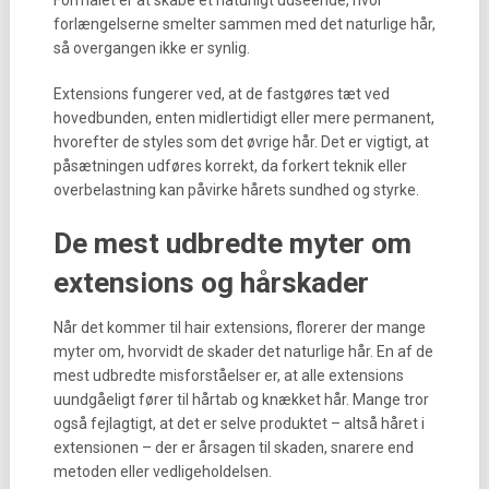
Formålet er at skabe et naturligt udseende, hvor
forlængelserne smelter sammen med det naturlige hår,
så overgangen ikke er synlig.
Extensions fungerer ved, at de fastgøres tæt ved
hovedbunden, enten midlertidigt eller mere permanent,
hvorefter de styles som det øvrige hår. Det er vigtigt, at
påsætningen udføres korrekt, da forkert teknik eller
overbelastning kan påvirke hårets sundhed og styrke.
De mest udbredte myter om
extensions og hårskader
Når det kommer til hair extensions, florerer der mange
myter om, hvorvidt de skader det naturlige hår. En af de
mest udbredte misforståelser er, at alle extensions
uundgåeligt fører til hårtab og knækket hår. Mange tror
også fejlagtigt, at det er selve produktet – altså håret i
extensionen – der er årsagen til skaden, snarere end
metoden eller vedligeholdelsen.