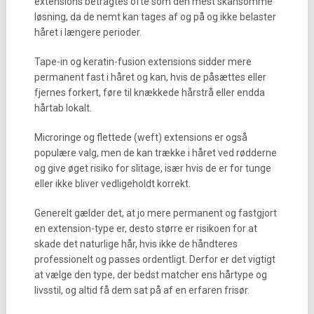
extensions betragtes ofte som den mest skånsomme
løsning, da de nemt kan tages af og på og ikke belaster
håret i længere perioder.
Tape-in og keratin-fusion extensions sidder mere
permanent fast i håret og kan, hvis de påsættes eller
fjernes forkert, føre til knækkede hårstrå eller endda
hårtab lokalt.
Microringe og flettede (weft) extensions er også
populære valg, men de kan trække i håret ved rødderne
og give øget risiko for slitage, især hvis de er for tunge
eller ikke bliver vedligeholdt korrekt.
Generelt gælder det, at jo mere permanent og fastgjort
en extension-type er, desto større er risikoen for at
skade det naturlige hår, hvis ikke de håndteres
professionelt og passes ordentligt. Derfor er det vigtigt
at vælge den type, der bedst matcher ens hårtype og
livsstil, og altid få dem sat på af en erfaren frisør.