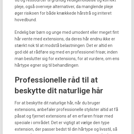
tid og ressourcer til grundig vedligeholdelse og korrekt
pleje, også overveje alternativer, da manglende pleje
øger risikoen for både knækkede hårstrå og irriteret
hovedbund.
Endelig bør børn og unge med umodent eller meget fint
hår vente med extensions, da deres hår endnu ikke er
stærkt nok til at modstå belastningen. Det er altid en
god idé at rådføre sig med en professionel frisør, inden
man beslutter sig for extensions, for at vurdere, om ens
hårtype egner sig til behandlingen.
Professionelle råd til at
beskytte dit naturlige hår
For at beskytte dit naturlige hår, når du bruger
extensions, anbefaler professionelle stylister altid at få
påsat og fjernet extensions af en erfaren frisør med
speciale i området. Det er vigtigt at vælge den type
extension, der passer bedst til din hårtype og livsstil, så