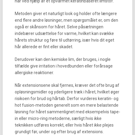
hår ved hjælp af et opvarmet keratinbaseret limstof.
Metoden giver et naturligt look og holder ofte længere
end flere andre løsninger, men spørgsmålet er, om den
også er skånsom for håret. Selve påsætningen
indebærer udsættelse for varme, hvilket kan svække
hårets struktur og føre til udtørring, især hvis dit eget
hår allerede er fint eller skadet.
Derudover kan den kemiske lim, der bruges, i nogle
tilfælde give irritation i hovedbunden eller forårsage
allergiske reaktioner.
Når extensionsene skal fjernes, kræver det ofte brug af
opløsningsmidler og yderligere træk i håret, hvilket øger
risikoen for brud og hårtab. Derfor vurderes keratin- og
hot fusion-metoden generelt som en mere belastende
løsning for håret sammenlignet med eksempelvis tape-
in eller micro-ring metoderne, særligt hvis ikke
teknikken udføres korrekt, eller hvis håret ikke plejes
grundigt før, under og efter brug af extensions.