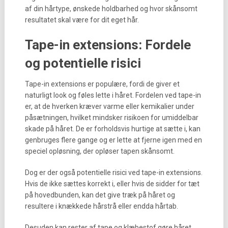
af din hårtype, ønskede holdbarhed og hvor skånsomt
resultatet skal være for dit eget hår.
Tape-in extensions: Fordele
og potentielle risici
Tape-in extensions er populære, fordi de giver et
naturligt look og føles lette i håret. Fordelen ved tape-in
er, at de hverken kræver varme eller kemikalier under
påsætningen, hvilket mindsker risikoen for umiddelbar
skade på håret. De er forholdsvis hurtige at sætte i, kan
genbruges flere gange og er lette at fjerne igen med en
speciel opløsning, der opløser tapen skånsomt.
Dog er der også potentielle risici ved tape-in extensions.
Hvis de ikke sættes korrekt i, eller hvis de sidder for tæt
på hovedbunden, kan det give træk på håret og
resultere i knækkede hårstrå eller endda hårtab.
Desuden kan rester af tape og klæbestof gøre håret