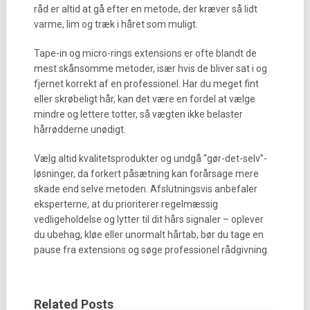
råd er altid at gå efter en metode, der kræver så lidt
varme, lim og træk i håret som muligt.
Tape-in og micro-rings extensions er ofte blandt de
mest skånsomme metoder, især hvis de bliver sat i og
fjernet korrekt af en professionel. Har du meget fint
eller skrøbeligt hår, kan det være en fordel at vælge
mindre og lettere totter, så vægten ikke belaster
hårrødderne unødigt.
Vælg altid kvalitetsprodukter og undgå “gør-det-selv”-
løsninger, da forkert påsætning kan forårsage mere
skade end selve metoden. Afslutningsvis anbefaler
eksperterne, at du prioriterer regelmæssig
vedligeholdelse og lytter til dit hårs signaler – oplever
du ubehag, kløe eller unormalt hårtab, bør du tage en
pause fra extensions og søge professionel rådgivning.
Related Posts