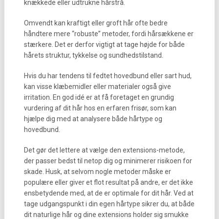
knækkede eller udtrukne hårstrå.
Omvendt kan kraftigt eller groft hår ofte bedre
håndtere mere “robuste” metoder, fordi hårsækkene er
stærkere. Det er derfor vigtigt at tage højde for både
hårets struktur, tykkelse og sundhedstilstand.
Hvis du har tendens til fedtet hovedbund eller sart hud,
kan visse klæbemidler eller materialer også give
irritation. En god idé er at få foretaget en grundig
vurdering af dit hår hos en erfaren frisør, som kan
hjælpe dig med at analysere både hårtype og
hovedbund.
Det gør det lettere at vælge den extensions-metode,
der passer bedst til netop dig og minimerer risikoen for
skade. Husk, at selvom nogle metoder måske er
populære eller giver et flot resultat på andre, er det ikke
ensbetydende med, at de er optimale for dit hår. Ved at
tage udgangspunkt i din egen hårtype sikrer du, at både
dit naturlige hår og dine extensions holder sig smukke