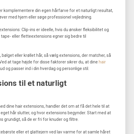
r komplementere din egen hårfarve for et naturligt resultat,
røver med hjem eller søge professionel vejledning.
tensions: Clip-ins er ideelle, hvis du ønsker fleksibilitet og
tape- eller fletteextensions egner sig bedre til
 bølget eller krøllet hår, så vælg extensions, der matcher, så
ed at tage højde for disse faktorer sikrer du, at dine
hair
ud og passer ind i din hverdag og personlige stil.
ons til et naturligt
d dine hair extensions, handler det om at få det hele til at
eget hår slutter, og hvor extensions begynder. Start med at
 grundigt, så de er fri for knuder og filtre.
ebørste eller et glattejern ved lav varme for at samle håret