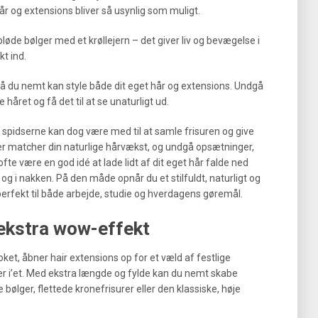
år og extensions bliver så usynlig som muligt.
 bløde bølger med et krøllejern – det giver liv og bevægelse i
kt ind.
 så du nemt kan style både dit eget hår og extensions. Undgå
håret og få det til at se unaturligt ud.
 i spidserne kan dog være med til at samle frisuren og give
der matcher din naturlige hårvækst, og undgå opsætninger,
fte være en god idé at lade lidt af dit eget hår falde ned
og i nakken. På den måde opnår du et stilfuldt, naturligt og
erfekt til både arbejde, studie og hverdagens gøremål.
 ekstra wow-effekt
 looket, åbner hair extensions op for et væld af festlige
ver i’et. Med ekstra længde og fylde kan du nemt skabe
lger, flettede kronefrisurer eller den klassiske, høje