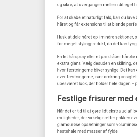
og sikre, at overgangen mellem dit eget h
For at skabe et naturligt fald, kan du lave
håret og får extensions til at blende perfe
Husk at dele håret op i mindre sektioner,
for meget stylingprodukt, da det kan tynge 
En let hårspray eller et par dråber hårolie
ekstra glans. Vælg desuden en skilning, 
hvor fæstningerne bliver synlige. Det kan o
over fæstningerne, især omkring ansigtet 
ubesværet look, der holder hele dagen – p
Festlige frisurer med
Når det er tid til at gøre lidt ekstra ud af
muligheder, der virkelig sætter prikken o
glamourøse opsætninger som voluminøse bø
hestehale med masser af fylde.