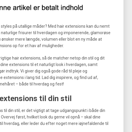
n styles på utallige måder? Med hair extensions kan du nemt
, naturlige frisurer til hverdagen og imponerende, glamorøse
 du ønsker mere længde, volumen eller blot en ny måde at
ensions op for et hav af muligheder.
e rigtige hair extensions, så de matcher netop din stil og dit
 dine extensions til et naturligt look i hverdagen, samt
g gør indtryk. Vi giver dig også gode råd til pleje og
 extensions i lang tid. Lad dig inspirere, og find ud af,
håret – både til hverdag og fest!
extensions til din stil
 til din stil, er det vigtigt at tage udgangspunkt i både din
. Overvej først, hvilket look du gerne vil opnå – skal dine
l hverdag, eller leder du efter noget mere iøjnefaldende til