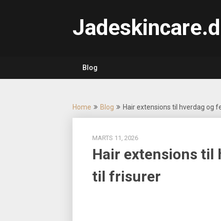
Skip
to
Jadeskincare.d
content
Blog
Home
Blog
Hair extensions til hverdag og fes
MARTS 11, 2026
Hair extensions til
til frisurer