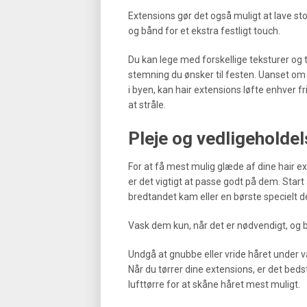
Extensions gør det også muligt at lave st
og bånd for et ekstra festligt touch.
Du kan lege med forskellige teksturer og til
stemning du ønsker til festen. Uanset om du 
i byen, kan hair extensions løfte enhver fri
at stråle.
Pleje og vedligeholdel
For at få mest mulig glæde af dine hair e
er det vigtigt at passe godt på dem. Start
bredtandet kam eller en børste specielt des
Vask dem kun, når det er nødvendigt, og br
Undgå at gnubbe eller vride håret under 
Når du tørrer dine extensions, er det be
lufttørre for at skåne håret mest muligt.