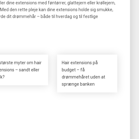
r dine extensions med føntørrer, glattejern eller krøllejern,
 Med den rette pleje kan dine extensions holde sig smukke,
nyde dit drømmehår – både til hverdag og til festlige
største myter om hair
Hair extensions på
ensions – sandt eller
budget – få
sk?
drømmehåret uden at
sprænge banken