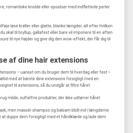
ore, romantiske knolde eller opsatser med indflettede perler
føje løse krøller eller glatte, blanke længder, alt efter hvilken
skal til bryllup, gallafest eller bare vil imponere til en aften
sure til nye højder og give dig den wow-effekt, der får dig til
se af dine hair extensions
xtensions – uanset om du bruger dem til hverdag eller fest –
 altid med at børste dine extensions forsigtigt med en
ignet til extensions, så du undgår at filtre håret.
ug milde, sulfatfrie produkter, der ikke udtørrer håret.
vask, men massér shampoo og balsam blidt ind i længderne.
dst at duppe dem forsigtigt med et håndklæde og lade dem