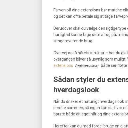
Farven på dine extensions bør matche elle
og det kan ofte betale sig at tage farvep
Derudover skal du vælge den rigtige type ex
hurtigt vil kunne tage dem af og på, mens 
længerevarende brug.
Overvej også hårets struktur – har du glat,
overgangen bliver så usynlig som muligt. V
extensions
både ser flotte 
Sådan styler du extensi
hverdagslook
Når du ønsker et naturligt hverdagslook me
smelte sammen, så ingen kan se, hvor dit 
børste både dit eget hår og dine extensions
Herefter kan du med fordel bruge en glatt