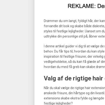
Drømmer du om langt, fyldigt hår, der ka
forvandle dit look og skabe både diskrete
styles til festlige lejligheder. Uanset om
udtrykke din personlige stil på, åbner ext
I denne artikel guider vi dig til at vælge d
behov. Du får tips til, hvordan du kan style
inspiration til festlige frisurer, der virkeli
vedligeholdelse, så du kan få glæde af dine
hvordan du med få greb kan skabe drømme
Valg af de rigtige hair 
Når du skal vælge de rigtige hair extensions
ønskede frisure, din hårtype og din livsstil
extensions skabe ekstra fylde og længde ti
festlige lejligheder?