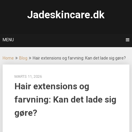
Skip
to
Jadeskincare.dk
content
MENU
Home
Blog
Hair extensions og farvning: Kan det lade sig gøre?
MARTS 11, 2026
Hair extensions og
farvning: Kan det lade sig
gøre?