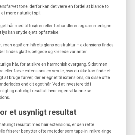
 ensfarvet tone; derfor kan det være en fordel at blande to
 et mere naturligt spil.
it eget hår med til frisøren eller forhandleren og sammenligne
t lys kan snyde øjets opfattelse.
n, men også om hårets glans og struktur – extensions findes
r findes glatte, bølgede og krøllede varianter.
turlige hår, for at sikre en harmonisk overgang. Sidst men
ne eller farve extensions en smule, hvis du ikke kan finde et
t at bruge farver, der er egnet til extensions, da disse ofte
derledes end dit eget hår. Ved at investere tid i
igt og naturligt resultat, hvor ingen vil kunne se
sions.
r et usynligt resultat
naturligt resultat med hair extensions, er den rette
le frisører benytter ofte metoder som tape-in, mikro-ringe