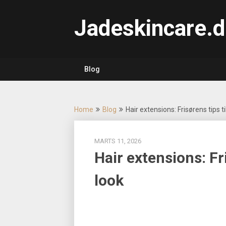
Skip
to
Jadeskincare.d
content
Blog
Home
Blog
Hair extensions: Frisørens tips ti
MARTS 11, 2026
Hair extensions: Fri
look