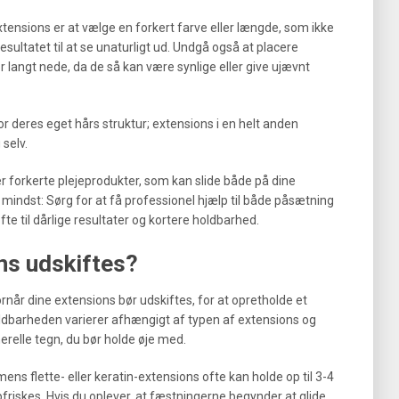
xtensions er at vælge en forkert farve eller længde, som ikke
esultatet til at se unaturligt ud. Undgå også at placere
 langt nede, da de så kan være synlige eller give ujævnt
deres eget hårs struktur; extensions i en helt anden
 selv.
r forkerte plejeprodukter, som kan slide både på dine
 mindst: Sørg for at få professionel hjælp til både påsætning
te til dårlige resultater og kortere holdbarhed.
ns udskiftes?
når dine extensions bør udskiftes, for at opretholde et
oldbarheden varierer afhængigt af typen af extensions og
nerelle tegn, du bør holde øje med.
ens flette- eller keratin-extensions ofte kan holde op til 3-4
friskes. Hvis du oplever, at fæstningerne begynder at glide,