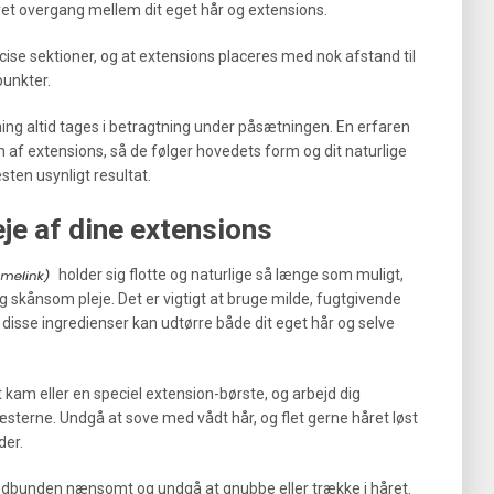
kret overgang mellem dit eget hår og extensions.
ræcise sektioner, og at extensions placeres med nok afstand til
unkter.
ning altid tages i betragtning under påsætningen. En erfaren
n af extensions, så de følger hovedets form og dit naturlige
sten usynligt resultat.
je af dine extensions
holder sig flotte og naturlige så længe som muligt,
 skånsom pleje. Det er vigtigt at bruge milde, fugtgivende
 disse ingredienser kan udtørre både dit eget hår og selve
 kam eller en speciel extension-børste, og arbejd dig
æsterne. Undgå at sove med vådt hår, og flet gerne håret løst
der.
edbunden nænsomt og undgå at gnubbe eller trække i håret.