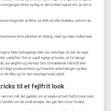
 overgangen bliver synlig, er det et klart signal om, at det er
ions begynder at filtre, se slidt ud eller knække, selvom du
nsionsene blive påvirket af styling, vask og miljø, hvilket kan
ngere føles behagelige eller ser naturlige ud, bør du tage
 eller udskiftet. Det er også vigtigt at huske, at for længe
r, da vægten og slid kan føre til knækkede hårstrå eller
 at følge producentens og frisørens anbefalinger og ikke
 dit hårs og for det naturlige looks skyld.
cks til et fejlfrit look
rt i ærmet, når det gælder om at skabe et helt fejlfrit look med
s handler om de små detaljer, der gør den store forskel.