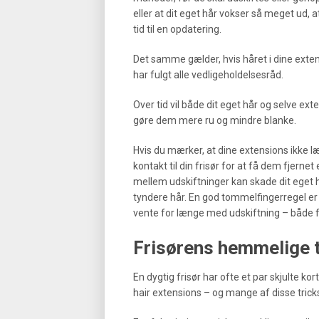
eller at dit eget hår vokser så meget ud, at
tid til en opdatering.
Det samme gælder, hvis håret i dine extens
har fulgt alle vedligeholdelsesråd.
Over tid vil både dit eget hår og selve exte
gøre dem mere ru og mindre blanke.
Hvis du mærker, at dine extensions ikke læ
kontakt til din frisør for at få dem fjernet
mellem udskiftninger kan skade dit eget hå
tyndere hår. En god tommelfingerregel er
vente for længe med udskiftning – både for
Frisørens hemmelige tri
En dygtig frisør har ofte et par skjulte ko
hair extensions – og mange af disse trick