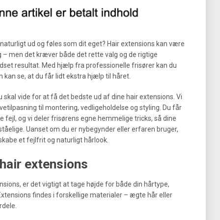
 naturligt ud og føles som dit eget? Hair extensions kan være
dig – men det kræver både det rette valg og de rigtige
odset resultat. Med hjælp fra professionelle frisører kan du
kan se, at du får lidt ekstra hjælp til håret.
u skal vide for at få det bedste ud af dine hair extensions. Vi
etilpasning til montering, vedligeholdelse og styling. Du får
e fejl, og vi deler frisørens egne hemmelige tricks, så dine
ståelige. Uanset om du er nybegynder eller erfaren bruger,
kabe et fejlfrit og naturligt hårlook.
 hair extensions
sions, er det vigtigt at tage højde for både din hårtype,
xtensions findes i forskellige materialer – ægte hår eller
rdele.