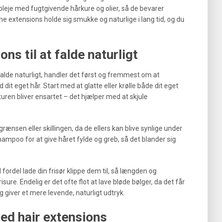
pleje med fugtgivende hårkure og olier, så de bevarer
ne extensions holde sig smukke og naturlige i lang tid, og du
ons til at falde naturligt
 falde naturligt, handler det først og fremmest om at
t eget hår. Start med at glatte eller krølle både dit eget
ren bliver ensartet – det hjælper med at skjule
ænsen eller skillingen, da de ellers kan blive synlige under
shampoo for at give håret fylde og greb, så det blander sig
fordel lade din frisør klippe dem til, så længden og
re. Endelig er det ofte flot at lave bløde bølger, da det får
 giver et mere levende, naturligt udtryk.
med hair extensions