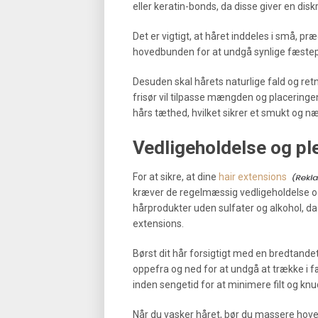
eller keratin-bonds, da disse giver en dis
Det er vigtigt, at håret inddeles i små, p
hovedbunden for at undgå synlige fæstep
Desuden skal hårets naturlige fald og ret
frisør vil tilpasse mængden og placeringe
hårs tæthed, hvilket sikrer et smukt og næ
Vedligeholdelse og ple
For at sikre, at dine
hair extensions
kræver de regelmæssig vedligeholdelse og
hårprodukter uden sulfater og alkohol, da
extensions.
Børst dit hår forsigtigt med en bredtandet
oppefra og ned for at undgå at trække i f
inden sengetid for at minimere filt og knu
Når du vasker håret, bør du massere hov