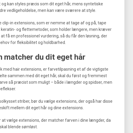
t og kan styles præcis som dit eget hår, mens syntetiske
ndre vedligeholdelse, men kan være sværere at style.
e clip-in extensions, som er nemme at tage af og på, tape
ler keratin- og flettemetoder, som holder længere, men kræver
at få en professionel vurdering, så du får den løsning, der
 behov for fleksibilitet og holdbarhed.
n matcher du dit eget hår
ok med hair extensions, er farvetilpasning et af de vigtigste
melte sammen med dit eget hår, skal du først og fremmest
farve så præcist som muligt – både i længder og spidser, men
reflekser.
solkysset striber, bør du vælge extensions, der også har disse
eskift mellem dit eget hår og dine extensions.
er at vælge extensions, der matcher farven i dine længder, da
skal blende sømløst.