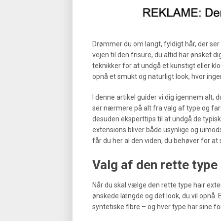
Drømmer du om langt, fyldigt hår, der ser
vejen til den frisure, du altid har ønsket 
teknikker for at undgå et kunstigt eller kl
opnå et smukt og naturligt look, hvor ingen 
I denne artikel guider vi dig igennem alt, d
ser nærmere på alt fra valg af type og farv
desuden eksperttips til at undgå de typisk
extensions bliver både usynlige og uimod
får du her al den viden, du behøver for at s
Valg af den rette type
Når du skal vælge den rette type hair exten
ønskede længde og det look, du vil opnå. E
syntetiske fibre – og hver type har sine fo