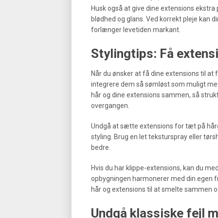
Husk også at give dine extensions ekstra 
blødhed og glans. Ved korrekt pleje kan di
forlænger levetiden markant.
Stylingtips: Få extensi
Når du ønsker at få dine extensions til at
integrere dem så sømløst som muligt med di
hår og dine extensions sammen, så struktu
overgangen.
Undgå at sætte extensions for tæt på hårgr
styling. Brug en let teksturspray eller tør
bedre.
Hvis du har klippe-extensions, kan du med 
opbygningen harmonerer med din egen frisu
hår og extensions til at smelte sammen og
Undgå klassiske fejl 