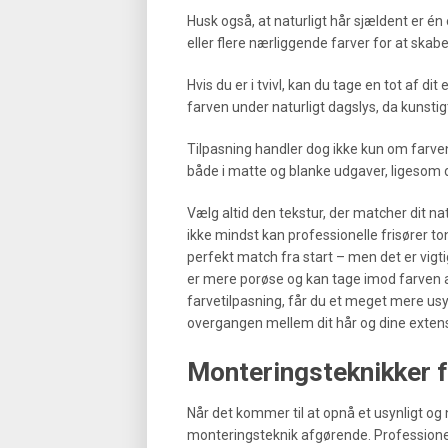
Husk også, at naturligt hår sjældent er én
eller flere nærliggende farver for at skabe
Hvis du er i tvivl, kan du tage en tot af d
farven under naturligt dagslys, da kunstig
Tilpasning handler dog ikke kun om farve
både i matte og blanke udgaver, ligesom de
Vælg altid den tekstur, der matcher dit na
ikke mindst kan professionelle frisører to
perfekt match fra start – men det er vigtig
er mere porøse og kan tage imod farven an
farvetilpasning, får du et meget mere usynl
overgangen mellem dit hår og dine exten
Monteringsteknikker fo
Når det kommer til at opnå et usynligt og 
monteringsteknik afgørende. Professionel