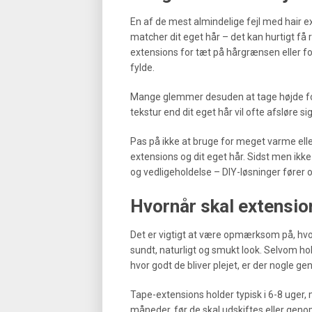
En af de mest almindelige fejl med hair e
matcher dit eget hår – det kan hurtigt få r
extensions for tæt på hårgrænsen eller for
fylde.
Mange glemmer desuden at tage højde for 
tekstur end dit eget hår vil ofte afsløre sig
Pas på ikke at bruge for meget varme elle
extensions og dit eget hår. Sidst men ikke
og vedligeholdelse – DIY-løsninger fører of
Hvornår skal extensio
Det er vigtigt at være opmærksom på, hvor
sundt, naturligt og smukt look. Selvom h
hvor godt de bliver plejet, er der nogle ge
Tape-extensions holder typisk i 6-8 uger, m
måneder, før de skal udskiftes eller genop