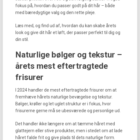
fokus på, hvordan du passer godt på dit hår – både
med bæredygtige valg og den rette pleje.
Læs med, og find ud af, hvordan du kan skabe årets
look og give dit hår et løft, der passer perfekt til dig og
din stil.
Naturlige bølger og tekstur –
årets mest eftertragtede
frisurer
I 2024 handler de mest eftertragtede frisurer om at
fremhæve hårets naturlige bevægelse og tekstur.
Bølger, krøller og let uglet struktur er i fokus, hvor
frisurerne gerne må se ubesværede og personlige ud.
Det handler ikke længere om at tæmme håret med
glattejern eller stive produkter, men i stedet om at lade
håret falde frit og give plads til dets naturlige form.