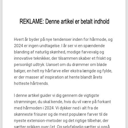
Hvert år byder på nye tendenser inden for hårmode, og
2024 er ingen undtagelse. I år ser vi en spændende
blanding af naturlig skønhed, modige farvevalg og
innovative teknikker, der tilsammen skaber et friskt og
personligt udtryk. Uanset om du drømmer om bløde
bølger, en helt ny hårfarve eller ekstra længde og fylde,
er der masser af inspiration at hente blandt årets
hotteste hårtrends.
I denne artikel guider vi dig gennem de vigtigste
strømninger, du skal kende, hvis du vil være på forkant
med hårmoden i 2024. Vi dykker ned i alt fra de
skønneste frisurer og de mest populære farver til de
nyeste extension-metoder og det rigtige tilbehør, der
sætter prikken over i’et. Og selvfølgelig sætter vi også