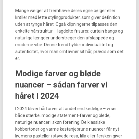
Mange vælger at fremhæve deres egne bølger eller
krøller med lette stylingprodukter, som giver definition
uden at tynge håret. Også klipningerne tilpasses den
enkelte hårstruktur – lagdelte frisurer, curtain bangs og
naturlige længder understreger den afslappede og
moderne vibe. Denne trend hylder individualitet og
autenticitet, hvor man omfavner sit hår, præcis som det
er.
Modige farver og bløde
nuancer – sådan farver vi
håret i 2024
I 2024 bliver hårfarver alt andet end kedelige – vi ser
både stærke, modige statement-farver og bløde,
naturlige nuancer i skøn forening. De klassiske
kobbertoner og varme kastanjebrune nuancer får nyt
liv, mens pasteller i støvede rosa, lilla eller fersken giver