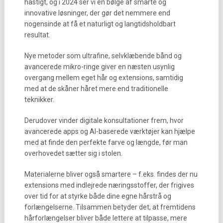
hastigt, og i 2024 ser vi en bølge af smarte og
innovative løsninger, der gør det nemmere end
nogensinde at få et naturligt og langtidsholdbart
resultat.
Nye metoder som ultrafine, selvklæbende bånd og
avancerede mikro-ringe giver en næsten usynlig
overgang mellem eget hår og extensions, samtidig
med at de skåner håret mere end traditionelle
teknikker.
Derudover vinder digitale konsultationer frem, hvor
avancerede apps og AI-baserede værktøjer kan hjælpe
med at finde den perfekte farve og længde, før man
overhovedet sætter sig i stolen.
Materialerne bliver også smartere – f.eks. findes der nu
extensions med indlejrede næringsstoffer, der frigives
over tid for at styrke både dine egne hårstrå og
forlængelserne. Tilsammen betyder det, at fremtidens
hårforlængelser bliver både lettere at tilpasse, mere