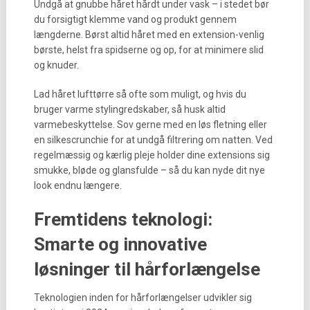
Undgå at gnubbe håret hårdt under vask – i stedet bør
du forsigtigt klemme vand og produkt gennem
længderne. Børst altid håret med en extension-venlig
børste, helst fra spidserne og op, for at minimere slid
og knuder.
Lad håret lufttørre så ofte som muligt, og hvis du
bruger varme stylingredskaber, så husk altid
varmebeskyttelse. Sov gerne med en løs fletning eller
en silkescrunchie for at undgå filtrering om natten. Ved
regelmæssig og kærlig pleje holder dine extensions sig
smukke, bløde og glansfulde – så du kan nyde dit nye
look endnu længere.
Fremtidens teknologi:
Smarte og innovative
løsninger til hårforlængelse
Teknologien inden for hårforlængelser udvikler sig