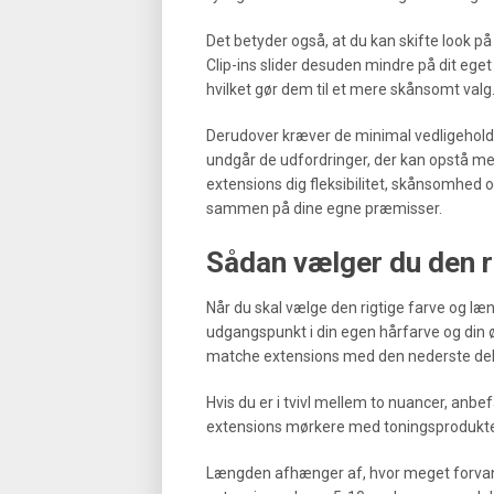
Det betyder også, at du kan skifte look på 
Clip-ins slider desuden mindre på dit eget
hvilket gør dem til et mere skånsomt valg
Derudover kræver de minimal vedligehol
undgår de udfordringer, der kan opstå med
extensions dig fleksibilitet, skånsomhed 
sammen på dine egne præmisser.
Sådan vælger du den r
Når du skal vælge den rigtige farve og længd
udgangspunkt i din egen hårfarve og din ø
matche extensions med den nederste del af 
Hvis du er i tvivl mellem to nuancer, anbef
extensions mørkere med toningsprodukte
Længden afhænger af, hvor meget forvandl