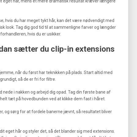
it eget hår, mens et mere dramatisk resultat kræver længere
se; hvis du har meget tykt hår, kan det være nødvendigt med
isk look. Tag dig god tid til at sammenligne farver og længder
forhandleren, hvis du er usikker.
ådan sætter du clip-in extensions
hjemme, når du først har teknikken på plads. Start altid med
undigt, så de er fri for filtre.
nd nede i nakken og arbejd dig opad. Tag din første bane af
helt tæt på hovedbunden ved at klikke dem fast i håret.
og sørg for at fordele banerne jævnt, så resultatet bliver
f dit eget hår og styler det, så det blander sig med extensions.