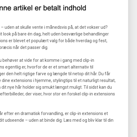
– uden at skulle vente i månedsvis på, at det vokser ud?
it look på bare én dag, helt uden besværlige behandlinger
ions er blevet et populært valg for både hverdag og fest,
, præcis når det passer dig.
 du behøver at vide for at komme i gang med clip-in
s egentlig er, hvorfor de er et smart alternativ til
den helt rigtige farve og længde til netop dit hår. Du får
 dine extensions i hjemme, stylingtips til et naturligt resultat,
å dit nye hår holder sig smukt længst muligt. Til sidst kan du
fterbilleder, der viser, hvor stor en forskel clip-in extensions
år efter en dramatisk forvandling, er clip-in extensions et
 dit udseende – uden at binde dig. Læs med og bliv klar til din