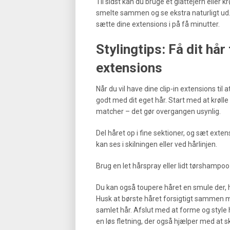
Til sidst kan du bruge et glattejern eller kr
smelte sammen og se ekstra naturligt ud. 
sætte dine extensions i på få minutter.
Stylingtips: Få dit hår
extensions
Når du vil have dine clip-in extensions til
godt med dit eget hår. Start med at krølle
matcher – det gør overgangen usynlig.
Del håret op i fine sektioner, og sæt exte
kan ses i skilningen eller ved hårlinjen.
Brug en let hårspray eller lidt tørshampoo 
Du kan også toupere håret en smule der, h
Husk at børste håret forsigtigt sammen
samlet hår. Afslut med at forme og style
en løs fletning, der også hjælper med at 