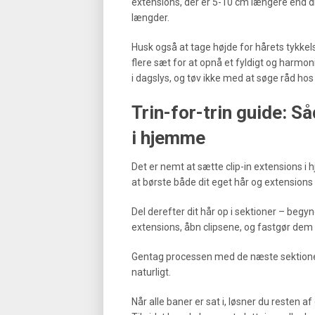
extensions, der er 5-10 cm længere end d
længder.
Husk også at tage højde for hårets tykkel
flere sæt for at opnå et fyldigt og harmon
i dagslys, og tøv ikke med at søge råd hos 
Trin-for-trin guide: S
i hjemme
Det er nemt at sætte clip-in extensions i 
at børste både dit eget hår og extensions gr
Del derefter dit hår op i sektioner – begy
extensions, åbn clipsene, og fastgør dem 
Gentag processen med de næste sektioner, 
naturligt.
Når alle baner er sat i, løsner du resten a