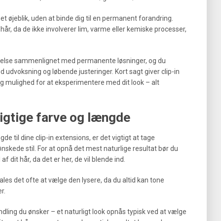
et øjeblik, uden at binde dig til en permanent forandring.
 hår, da de ikke involverer lim, varme eller kemiske processer,
.
delse sammenlignet med permanente løsninger, og du
 udvoksning og løbende justeringer. Kort sagt giver clip-in
og mulighed for at eksperimentere med dit look – alt
igtige farve og længde
e til dine clip-in extensions, er det vigtigt at tage
nskede stil. For at opnå det mest naturlige resultat bør du
dit hår, da det er her, de vil blende ind.
ales det ofte at vælge den lysere, da du altid kan tone
r.
ing du ønsker – et naturligt look opnås typisk ved at vælge