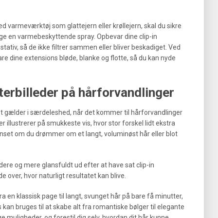
d varmeværktøj som glattejern eller krøllejern, skal du sikre
bruge en varmebeskyttende spray. Opbevar dine clip-in
stativ, så de ikke filtrer sammen eller bliver beskadiget. Ved
are dine extensions bløde, blanke og flotte, så du kan nyde
fterbilleder på hårforvandlinger
det gælder i særdeleshed, når det kommer til hårforvandlinger
r illustrerer på smukkeste vis, hvor stor forskel lidt ekstra
anset om du drømmer om et langt, voluminøst hår eller blot
ere og mere glansfuldt ud efter at have sat clip-in
e over, hvor naturligt resultatet kan blive.
fra en klassisk page til langt, svunget hår på bare få minutter,
kan bruges til at skabe alt fra romantiske bølger til elegante
 muligheder, og forestil dig selv, hvordan dit hår kunne