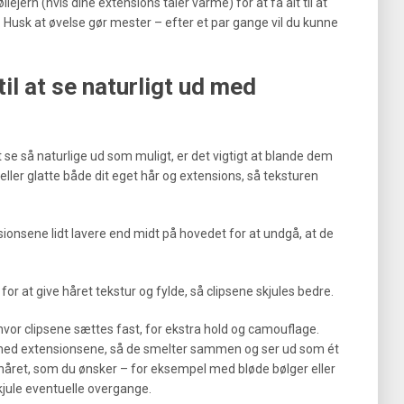
øllejern (hvis dine extensions tåler varme) for at få alt til at
Husk at øvelse gør mester – efter et par gange vil du kunne
 til at se naturligt ud med
 at se så naturlige ud som muligt, er det vigtigt at blande dem
 eller glatte både dit eget hår og extensions, så teksturen
nsionsene lidt lavere end midt på hovedet for at undgå, at de
for at give håret tekstur og fylde, så clipsene skjules bedre.
vor clipsene sættes fast, for ekstra hold og camouflage.
 med extensionsene, så de smelter sammen og ser ud som ét
 håret, som du ønsker – for eksempel med bløde bølger eller
skjule eventuelle overgange.