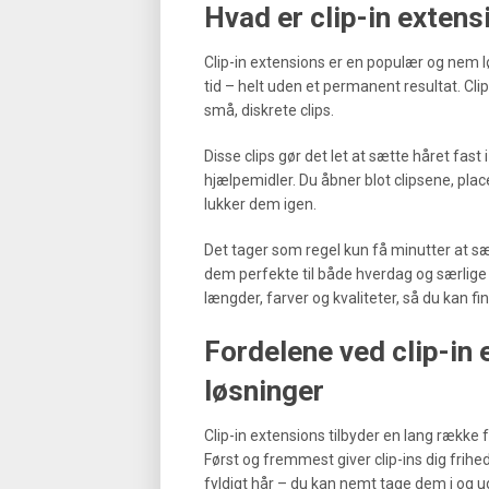
Hvad er clip-in exten
Clip-in extensions er en populær og nem lø
tid – helt uden et permanent resultat. Clip
små, diskrete clips.
Disse clips gør det let at sætte håret fast 
hjælpemidler. Du åbner blot clipsene, pla
lukker dem igen.
Det tager som regel kun få minutter at sæt
dem perfekte til både hverdag og særlige l
længder, farver og kvaliteter, så du kan fin
Fordelene ved clip-in
løsninger
Clip-in extensions tilbyder en lang ræk
Først og fremmest giver clip-ins dig frihed
fyldigt hår – du kan nemt tage dem i og ud