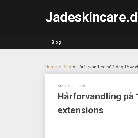
Skip
to
Jadeskincare.d
content
Blog
Home
Blog
Hårforvandling på 1 dag: Prøv cl
MARTS 11, 2026
Hårforvandling på 1
extensions