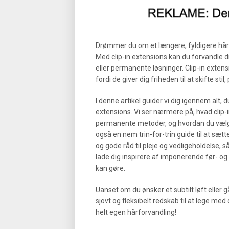
Drømmer du om et længere, fyldigere hår 
Med clip-in extensions kan du forvandle d
eller permanente løsninger. Clip-in extens
fordi de giver dig friheden til at skifte stil
I denne artikel guider vi dig igennem alt,
extensions. Vi ser nærmere på, hvad clip-in
permanente metoder, og hvordan du vælger 
også en nem trin-for-trin guide til at sætte
og gode råd til pleje og vedligeholdelse, s
lade dig inspirere af imponerende før- og e
kan gøre.
Uanset om du ønsker et subtilt løft eller g
sjovt og fleksibelt redskab til at lege med
helt egen hårforvandling!