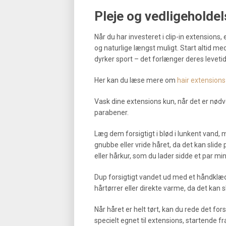
Pleje og vedligeholdel
Når du har investeret i clip-in extensions
og naturlige længst muligt. Start altid med
dyrker sport – det forlænger deres levetid
Her kan du læse mere om
hair extensions
Vask dine extensions kun, når det er nød
parabener.
Læg dem forsigtigt i blød i lunkent vand,
gnubbe eller vride håret, da det kan slid
eller hårkur, som du lader sidde et par min
Dup forsigtigt vandet ud med et håndklæde
hårtørrer eller direkte varme, da det kan 
Når håret er helt tørt, kan du rede det fo
specielt egnet til extensions, startende 