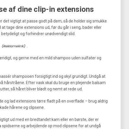
se af dine clip-in extensions
, er det vigtigt at passe godt på dem, så de holder sig smukke
 at tage dine extensions ud, før du går i seng, bader eller
 betydeligt og forhindrer unødvendigt slid.
.
vendigt, og gerne med en mild shampoo uden sulfater og
 massér shampooen forsigtigt ind og skyl grundigt. Undgå at
e på hårstråene. Efter vask skal du bruge en plejende balsam
utter, så håret bliver blødt og nemt at rede ud.
 og lad extensions tørre fladt på en overflade – brug aldrig
skade hårene og clipsene.
rsigtigt ud med en bredtandet kam eller en børste, der er
fra spidserne og arbejdende op mod clipsene for at undgå