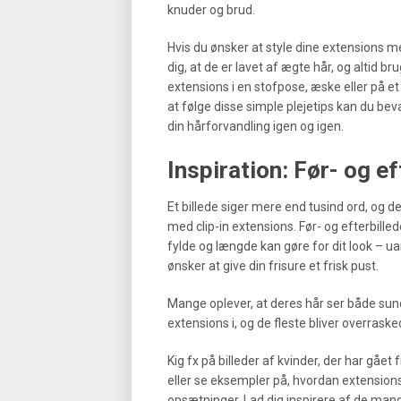
knuder og brud.
Hvis du ønsker at style dine extensions me
dig, at de er lavet af ægte hår, og altid 
extensions i en stofpose, æske eller på et 
at følge disse simple plejetips kan du bev
din hårforvandling igen og igen.
Inspiration: Før- og e
Et billede siger mere end tusind ord, og 
med clip-in extensions. Før- og efterbillede
fylde og længde kan gøre for dit look – u
ønsker at give din frisure et frisk pust.
Mange oplever, at deres hår ser både sund
extensions i, og de fleste bliver overrasked
Kig fx på billeder af kvinder, der har gået 
eller se eksempler på, hvordan extensions 
opsætninger. Lad dig inspirere af de mange