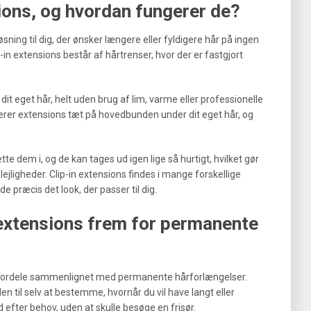
sions, og hvordan fungerer de?
sning til dig, der ønsker længere eller fyldigere hår på ingen
-in extensions består af hårtrenser, hvor der er fastgjort
i dit eget hår, helt uden brug af lim, varme eller professionelle
cerer extensions tæt på hovedbunden under dit eget hår, og
te dem i, og de kan tages ud igen lige så hurtigt, hvilket gør
ejligheder. Clip-in extensions findes i mange forskellige
de præcis det look, der passer til dig.
 extensions frem for permanente
ke fordele sammenlignet med permanente hårforlængelser.
en til selv at bestemme, hvornår du vil have langt eller
 efter behov, uden at skulle besøge en frisør.