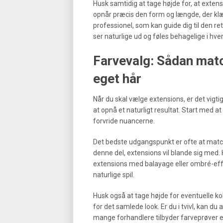
Husk samtidig at tage højde for, at extens
opnår præcis den form og længde, der klæd
professionel, som kan guide dig til den r
ser naturlige ud og føles behagelige i hv
Farvevalg: Sådan match
eget hår
Når du skal vælge extensions, er det vigti
at opnå et naturligt resultat. Start med at
forvride nuancerne.
Det bedste udgangspunkt er ofte at match
denne del, extensions vil blande sig med.
extensions med balayage eller ombré-effek
naturlige spil.
Husk også at tage højde for eventuelle ko
for det samlede look. Er du i tvivl, kan du
mange forhandlere tilbyder farveprøver el