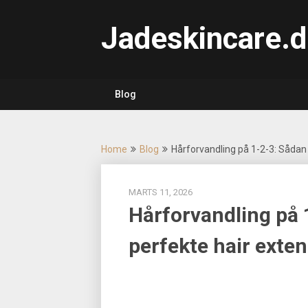
Skip
to
Jadeskincare.d
content
Blog
Home
Blog
Hårforvandling på 1-2-3: Sådan
MARTS 11, 2026
Hårforvandling på 
perfekte hair exte