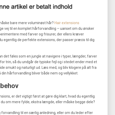
 måske bare mere voluminøst hår?
Hair extensions
ge vej til en komplet hårforvandling – uanset om du ønsker
perimentere med farver og frisurer, der ellers kræver
 egentlig de perfekte extensions, der passer præcis til dig
det føles som en jungle at navigere i typer, længder, farver
 for trin, så du undgår de typiske fejl og i stedet ender med et
åde smukt og naturligt ud. Læs med, og bliv klogere på alt fra
så din hårforvandling bliver både nem og vellykket.
 behov
sions, er det vigtigt først at gøre dig klart, hvad du egentlig
 du om mere fylde, ekstra længde, eller måske begge dele?
forvandling til en særlig anledning, eller om du leder efter