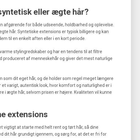
 syntetisk eller ægte hår?
eten afgørende for både udseende, holdbarhed og oplevelse.
gte hår. Syntetiske extensions er typisk billigere og kan
em til en enkelt aften eller i en kort periode.
varme stylingredskaber og har en tendens til at filtre
od produceret af menneskehår og giver det mest naturlige
n som dit eget hår, og de holder som regel meget længere
 et varigt, autentisk look, hvor komfort og naturlighed er i
e i ægte hår, selvom prisen er højere. Kvaliteten vil kunne
ne extensions
 vigtigt at starte med helt rent og tørt hår, så dine
 dit hår grundigt igennem, og sørg for, at det er fri for