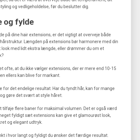
yling og vedligeholdelse, før du beslutter dig.
 og fylde
e på dine hair extensions, er det vigtigt at overveje både
 hårstruktur. Længden på extensions bør harmonere med din
gt look med lidt ekstra længde, eller drømmer du om et
yk?
et ofte, at du ikke vælger extensions, der er mere end 10-15
n ellers kan blive for markant.
e for det endelige resultat. Har du tyndt hår, kan for mange
 og gøre det svært at style håret.
t tilføje flere baner for maksimal volumen. Det er også værd
meget fyldigt sæt extensions kan give et glamourøst look,
et og elegant udtryk.
t i hvor langt og fyldigt du ønsker det færdige resultat.