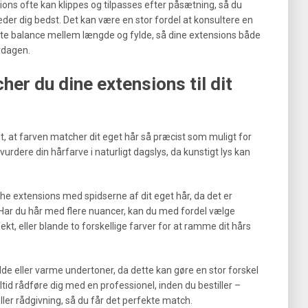
ions ofte kan klippes og tilpasses efter påsætning, så du
er dig bedst. Det kan være en stor fordel at konsultere en
ette balance mellem længde og fylde, så dine extensions både
erdagen.
er du dine extensions til dit
gt, at farven matcher dit eget hår så præcist som muligt for
 vurdere din hårfarve i naturligt dagslys, da kunstigt lys kan
e extensions med spidserne af dit eget hår, da det er
 Har du hår med flere nuancer, kan du med fordel vælge
t, eller blande to forskellige farver for at ramme dit hårs
lde eller varme undertoner, da dette kan gøre en stor forskel
 altid rådføre dig med en professionel, inden du bestiller –
ler rådgivning, så du får det perfekte match.