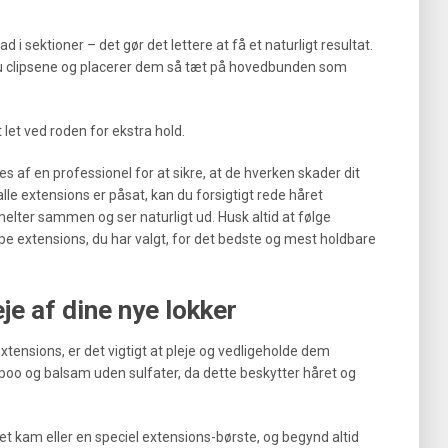
i sektioner – det gør det lettere at få et naturligt resultat.
 du clipsene og placerer dem så tæt på hovedbunden som
 let ved roden for ekstra hold.
s af en professionel for at sikre, at de hverken skader dit
alle extensions er påsat, kan du forsigtigt rede håret
lter sammen og ser naturligt ud. Husk altid at følge
pe extensions, du har valgt, for det bedste og mest holdbare
je af dine nye lokker
extensions, er det vigtigt at pleje og vedligeholde dem
poo og balsam uden sulfater, da dette beskytter håret og
et kam eller en speciel extensions-børste, og begynd altid