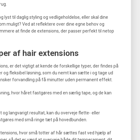
rug.
 lyst til daglig styling og vedligeholdelse, eller skal dine
m muligt? Ved at reflektere over dine egne behov og
nemmere at finde de extensions, der passer perfekt til netop
per af hair extensions
ns, er det vigtigt at kende de forskellige typer, der findes på
r og fleksibel løsning, som du nemt kan sætte i og tage ud
er ønsker forvandling på få minutter uden permanent effekt.
sning, hvor håret fastgøres med en særlig tape, og de kan
 og langvarigt resultat, kan du overveje flette- eller
fastgøres med små ringe tæt på hovedbunden.
ensions, hvor små totter af hår sættes fast ved hjælp af
per, så det er værd at overveje både dit temperament, dit