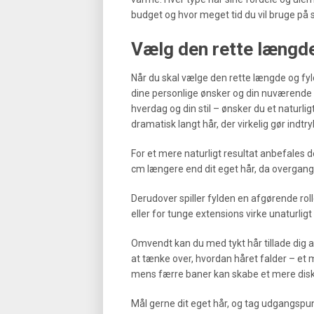
budget og hvor meget tid du vil bruge på st
Vælg den rette længde
Når du skal vælge den rette længde og fyld
dine personlige ønsker og din nuværende
hverdag og din stil – ønsker du et naturli
dramatisk langt hår, der virkelig gør indtr
For et mere naturligt resultat anbefales d
cm længere end dit eget hår, da overgange
Derudover spiller fylden en afgørende roll
eller for tunge extensions virke unaturligt
Omvendt kan du med tykt hår tillade dig a
at tænke over, hvordan håret falder – et 
mens færre baner kan skabe et mere diskr
Mål gerne dit eget hår, og tag udgangspunk