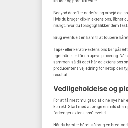
knuder og produktrester.
Begynd derefter nedefra og arbejd dig opad 
Hvis du bruger clip-in extensions, åbner
muligt, hvor du forsigtigt klikker dem fast.
Brug eventuelt en kam til at toupere håret
Tape- eller keratin-extensions bør påsætte
eget hår eller får en ujævn placering. Når 
sammen, så dit eget hår og extensions sme
producentens vejledning for netop den ty
resultat.
Vedligeholdelse og ple
For at få mest muligt ud af dine nye hair 
korrekt. Start med at bruge en mild sham
forlænger extensions’ levetid.
Når du børster håret, så brug en bredtand