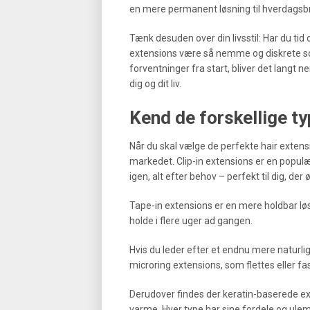
en mere permanent løsning til hverdagsb
Tænk desuden over din livsstil: Har du tid og
extensions være så nemme og diskrete so
forventninger fra start, bliver det langt 
dig og dit liv.
Kend de forskellige ty
Når du skal vælge de perfekte hair extensio
markedet. Clip-in extensions er en populæ
igen, alt efter behov – perfekt til dig, d
Tape-in extensions er en mere holdbar lø
holde i flere uger ad gangen.
Hvis du leder efter et endnu mere naturligt
microring extensions, som flettes eller 
Derudover findes der keratin-baserede ext
varme. Hver type har sine fordele og ulem