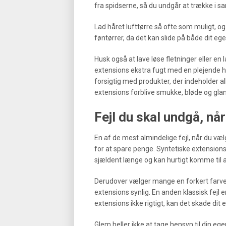
fra spidserne, så du undgår at trække i s
Lad håret lufttørre så ofte som muligt, og
føntørrer, da det kan slide på både dit eg
Husk også at lave løse fletninger eller en 
extensions ekstra fugt med en plejende hå
forsigtig med produkter, der indeholder al
extensions forblive smukke, bløde og glans
Fejl du skal undgå, nå
En af de mest almindelige fejl, når du væ
for at spare penge. Syntetiske extensions
sjældent længe og kan hurtigt komme til a
Derudover vælger mange en forkert farve 
extensions synlig. En anden klassisk fejl
extensions ikke rigtigt, kan det skade dit 
Glem heller ikke at tage hensyn til din eg