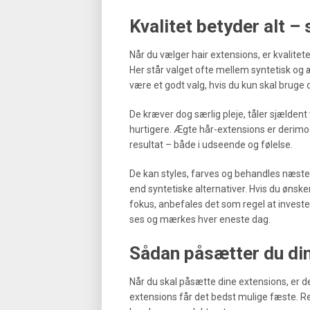
Kvalitet betyder alt –
Når du vælger hair extensions, er kvalit
Her står valget ofte mellem syntetisk og æ
være et godt valg, hvis du kun skal bruge d
De kræver dog særlig pleje, tåler sjældent 
hurtigere. Ægte hår-extensions er derim
resultat – både i udseende og følelse.
De kan styles, farves og behandles næste
end syntetiske alternativer. Hvis du ønsker
fokus, anbefales det som regel at invester
ses og mærkes hver eneste dag.
Sådan påsætter du di
Når du skal påsætte dine extensions, er det
extensions får det bedst mulige fæste. Red