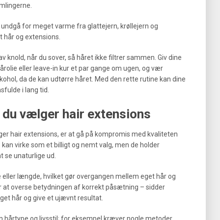
amlingerne.
 undgå for meget varme fra glattejern, krøllejern og
et hår og extensions.
lav knold, når du sover, så håret ikke filtrer sammen. Giv dine
rolie eller leave-in kur et par gange om ugen, og vær
kohol, da de kan udtørre håret. Med den rette rutine kan dine
fulde i lang tid.
r du vælger hair extensions
lger hair extensions, er at gå på kompromis med kvaliteten
 kan virke som et billigt og nemt valg, men de holder
t se unaturlige ud.
eller længde, hvilket gør overgangen mellem eget hår og
 er at overse betydningen af korrekt påsætning – sidder
eget hår og give et ujævnt resultat.
en hårtype og livsstil; for eksempel kræver nogle metoder