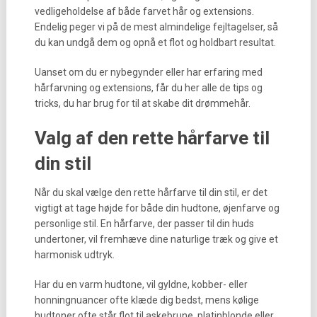
vedligeholdelse af både farvet hår og extensions.
Endelig peger vi på de mest almindelige fejltagelser, så
du kan undgå dem og opnå et flot og holdbart resultat.
Uanset om du er nybegynder eller har erfaring med
hårfarvning og extensions, får du her alle de tips og
tricks, du har brug for til at skabe dit drømmehår.
Valg af den rette hårfarve til
din stil
Når du skal vælge den rette hårfarve til din stil, er det
vigtigt at tage højde for både din hudtone, øjenfarve og
personlige stil. En hårfarve, der passer til din huds
undertoner, vil fremhæve dine naturlige træk og give et
harmonisk udtryk.
Har du en varm hudtone, vil gyldne, kobber- eller
honningnuancer ofte klæde dig bedst, mens kølige
hudtoner ofte står flot til askebrune, platinblonde eller