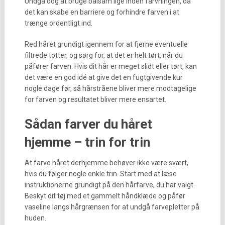
Undgå dog at bruge balsam lige inden farvningen, da
det kan skabe en barriere og forhindre farven i at
trænge ordentligt ind.
Red håret grundigt igennem for at fjerne eventuelle
filtrede totter, og sørg for, at det er helt tørt, når du
påfører farven. Hvis dit hår er meget slidt eller tørt, kan
det være en god idé at give det en fugtgivende kur
nogle dage før, så hårstråene bliver mere modtagelige
for farven og resultatet bliver mere ensartet.
Sådan farver du håret
hjemme – trin for trin
At farve håret derhjemme behøver ikke være svært,
hvis du følger nogle enkle trin. Start med at læse
instruktionerne grundigt på den hårfarve, du har valgt.
Beskyt dit tøj med et gammelt håndklæde og påfør
vaseline langs hårgrænsen for at undgå farvepletter på
huden.