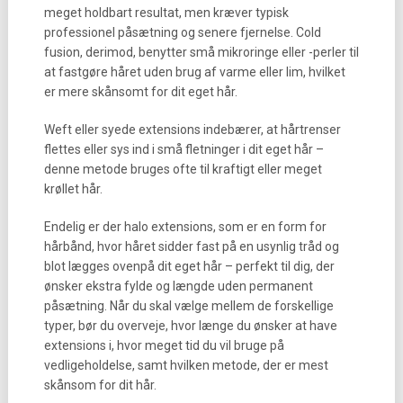
meget holdbart resultat, men kræver typisk
professionel påsætning og senere fjernelse. Cold
fusion, derimod, benytter små mikroringe eller -perler til
at fastgøre håret uden brug af varme eller lim, hvilket
er mere skånsomt for dit eget hår.
Weft eller syede extensions indebærer, at hårtrenser
flettes eller sys ind i små fletninger i dit eget hår –
denne metode bruges ofte til kraftigt eller meget
krøllet hår.
Endelig er der halo extensions, som er en form for
hårbånd, hvor håret sidder fast på en usynlig tråd og
blot lægges ovenpå dit eget hår – perfekt til dig, der
ønsker ekstra fylde og længde uden permanent
påsætning. Når du skal vælge mellem de forskellige
typer, bør du overveje, hvor længe du ønsker at have
extensions i, hvor meget tid du vil bruge på
vedligeholdelse, samt hvilken metode, der er mest
skånsom for dit hår.