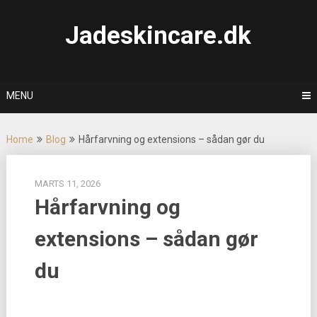
Skip
to
Jadeskincare.dk
content
MENU
Home
Blog
Hårfarvning og extensions – sådan gør du
MARTS 11, 2026
Hårfarvning og
extensions – sådan gør
du