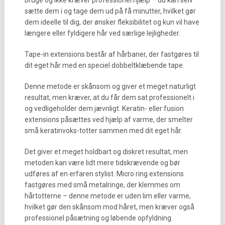
bruge og ikke kræver professionel hjælp – du kan selv
sætte dem i og tage dem ud på få minutter, hvilket gør
dem ideelle til dig, der ønsker fleksibilitet og kun vil have
længere eller fyldigere hår ved særlige lejligheder.
Tape-in extensions består af hårbaner, der fastgøres til
dit eget hår med en speciel dobbeltklæbende tape.
Denne metode er skånsom og giver et meget naturligt
resultat, men kræver, at du får dem sat professionelt i
og vedligeholder dem jævnligt. Keratin- eller fusion
extensions påsættes ved hjælp af varme, der smelter
små keratinvoks-totter sammen med dit eget hår.
Det giver et meget holdbart og diskret resultat, men
metoden kan være lidt mere tidskrævende og bør
udføres af en erfaren stylist. Micro ring extensions
fastgøres med små metalringe, der klemmes om
hårtotterne – denne metode er uden lim eller varme,
hvilket gør den skånsom mod håret, men kræver også
professionel påsætning og løbende opfyldning.