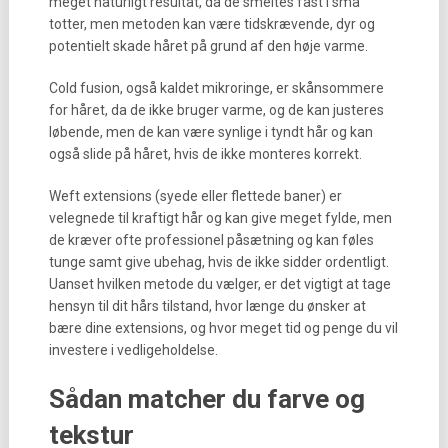
meget naturligt resultat, da de smeltes fast i små
totter, men metoden kan være tidskrævende, dyr og
potentielt skade håret på grund af den høje varme.
Cold fusion, også kaldet mikroringe, er skånsommere
for håret, da de ikke bruger varme, og de kan justeres
løbende, men de kan være synlige i tyndt hår og kan
også slide på håret, hvis de ikke monteres korrekt.
Weft extensions (syede eller flettede baner) er
velegnede til kraftigt hår og kan give meget fylde, men
de kræver ofte professionel påsætning og kan føles
tunge samt give ubehag, hvis de ikke sidder ordentligt.
Uanset hvilken metode du vælger, er det vigtigt at tage
hensyn til dit hårs tilstand, hvor længe du ønsker at
bære dine extensions, og hvor meget tid og penge du vil
investere i vedligeholdelse.
Sådan matcher du farve og
tekstur