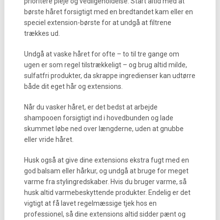
prioritere pleje og vedligeholdelse. Start altid med at
børste håret forsigtigt med en bredtandet kam eller en
speciel extension-børste for at undgå at filtrene
trækkes ud.
Undgå at vaske håret for ofte – to til tre gange om
ugen er som regel tilstrækkeligt – og brug altid milde,
sulfatfri produkter, da skrappe ingredienser kan udtørre
både dit eget hår og extensions.
Når du vasker håret, er det bedst at arbejde
shampooen forsigtigt ind i hovedbunden og lade
skummet løbe ned over længderne, uden at gnubbe
eller vride håret.
Husk også at give dine extensions ekstra fugt med en
god balsam eller hårkur, og undgå at bruge for meget
varme fra stylingredskaber. Hvis du bruger varme, så
husk altid varmebeskyttende produkter. Endelig er det
vigtigt at få lavet regelmæssige tjek hos en
professionel, så dine extensions altid sidder pænt og