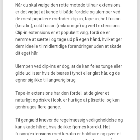
Når du skal vælge den rette metode til hair extensions,
er det vigtigt at kende til både fordele og ulemper ved
de mest populære metoder: clip-in, tape-in, hot fusion
(keratin), cold fusion (mikroringe) og weft extensions.
Clip-in extensions er et populært valg, fordi de er
nemme at sætte i og tage ud på egen hånd, hvilket gør
dem ideelle til midlertidige forandringer uden at skade
dit eget hår.
Ulempen ved clip-ins er dog, at de kan føles tunge eller
glide ud, især hvis de bæres i tyndt eller glat hår, og de
egner sig ikke til langvarig brug.
Tape-in extensions har den fordel, at de giver et
naturligt og diskret look, er hurtige at påsætte, og kan
genbruges flere gange.
Til gengæld kræver de regelmæssig vedligeholdelse og
kan skade håret, hvis de ikke fjernes korrekt. Hot
fusion/extensions med keratin er holdbare og giver et