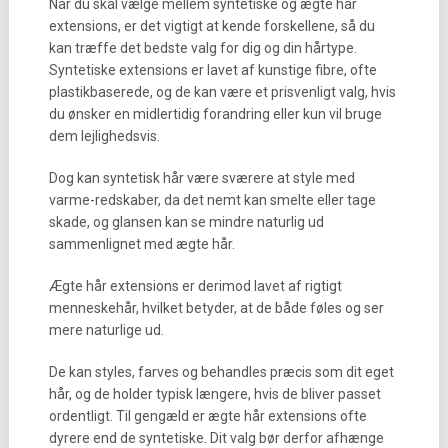
Når du skal vælge mellem syntetiske og ægte hår
extensions, er det vigtigt at kende forskellene, så du
kan træffe det bedste valg for dig og din hårtype.
Syntetiske extensions er lavet af kunstige fibre, ofte
plastikbaserede, og de kan være et prisvenligt valg, hvis
du ønsker en midlertidig forandring eller kun vil bruge
dem lejlighedsvis.
Dog kan syntetisk hår være sværere at style med
varme-redskaber, da det nemt kan smelte eller tage
skade, og glansen kan se mindre naturlig ud
sammenlignet med ægte hår.
Ægte hår extensions er derimod lavet af rigtigt
menneskehår, hvilket betyder, at de både føles og ser
mere naturlige ud.
De kan styles, farves og behandles præcis som dit eget
hår, og de holder typisk længere, hvis de bliver passet
ordentligt. Til gengæld er ægte hår extensions ofte
dyrere end de syntetiske. Dit valg bør derfor afhænge