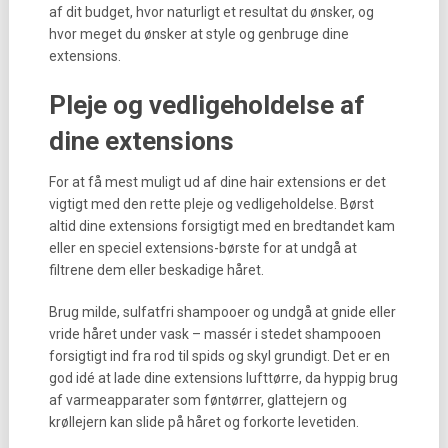
af dit budget, hvor naturligt et resultat du ønsker, og
hvor meget du ønsker at style og genbruge dine
extensions.
Pleje og vedligeholdelse af
dine extensions
For at få mest muligt ud af dine hair extensions er det
vigtigt med den rette pleje og vedligeholdelse. Børst
altid dine extensions forsigtigt med en bredtandet kam
eller en speciel extensions-børste for at undgå at
filtrene dem eller beskadige håret.
Brug milde, sulfatfri shampooer og undgå at gnide eller
vride håret under vask – massér i stedet shampooen
forsigtigt ind fra rod til spids og skyl grundigt. Det er en
god idé at lade dine extensions lufttørre, da hyppig brug
af varmeapparater som føntørrer, glattejern og
krøllejern kan slide på håret og forkorte levetiden.