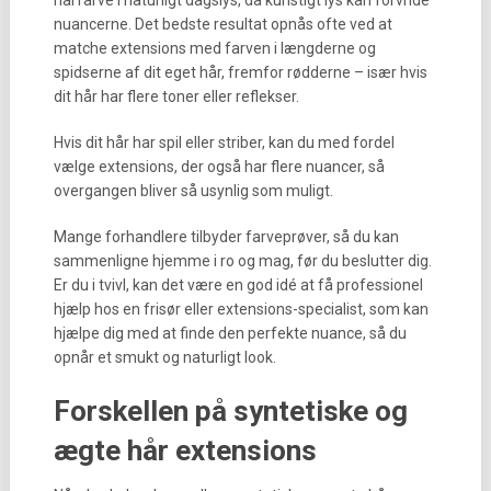
hårfarve i naturligt dagslys, da kunstigt lys kan forvride
nuancerne. Det bedste resultat opnås ofte ved at
matche extensions med farven i længderne og
spidserne af dit eget hår, fremfor rødderne – især hvis
dit hår har flere toner eller reflekser.
Hvis dit hår har spil eller striber, kan du med fordel
vælge extensions, der også har flere nuancer, så
overgangen bliver så usynlig som muligt.
Mange forhandlere tilbyder farveprøver, så du kan
sammenligne hjemme i ro og mag, før du beslutter dig.
Er du i tvivl, kan det være en god idé at få professionel
hjælp hos en frisør eller extensions-specialist, som kan
hjælpe dig med at finde den perfekte nuance, så du
opnår et smukt og naturligt look.
Forskellen på syntetiske og
ægte hår extensions