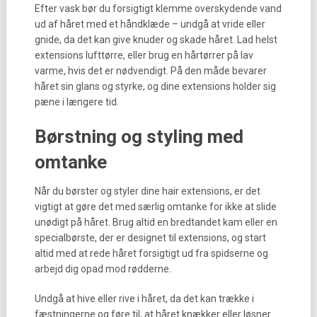
Efter vask bør du forsigtigt klemme overskydende vand
ud af håret med et håndklæde – undgå at vride eller
gnide, da det kan give knuder og skade håret. Lad helst
extensions lufttørre, eller brug en hårtørrer på lav
varme, hvis det er nødvendigt. På den måde bevarer
håret sin glans og styrke, og dine extensions holder sig
pæne i længere tid.
Børstning og styling med
omtanke
Når du børster og styler dine hair extensions, er det
vigtigt at gøre det med særlig omtanke for ikke at slide
unødigt på håret. Brug altid en bredtandet kam eller en
specialbørste, der er designet til extensions, og start
altid med at rede håret forsigtigt ud fra spidserne og
arbejd dig opad mod rødderne.
Undgå at hive eller rive i håret, da det kan trække i
fæstningerne og føre til, at håret knækker eller løsner