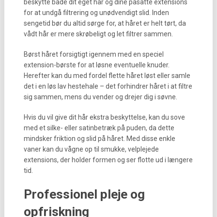
beskytte både dit eget hår og dine påsatte extensions
for at undgå filtrering og unødvendigt slid. Inden
sengetid bør du altid sørge for, at håret er helt tørt, da
vådt hår er mere skrøbeligt og let filtrer sammen.
Børst håret forsigtigt igennem med en speciel
extension-børste for at løsne eventuelle knuder.
Herefter kan du med fordel flette håret løst eller samle
det i en løs lav hestehale – det forhindrer håret i at filtre
sig sammen, mens du vender og drejer dig i søvne.
Hvis du vil give dit hår ekstra beskyttelse, kan du sove
med et silke- eller satinbetræk på puden, da dette
mindsker friktion og slid på håret. Med disse enkle
vaner kan du vågne op til smukke, velplejede
extensions, der holder formen og ser flotte ud i længere
tid.
Professionel pleje og
opfriskning