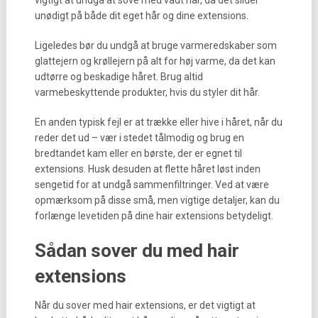
vigtigt at undgå at sove med vådt hår, da det slider
unødigt på både dit eget hår og dine extensions.
Ligeledes bør du undgå at bruge varmeredskaber som
glattejern og krøllejern på alt for høj varme, da det kan
udtørre og beskadige håret. Brug altid
varmebeskyttende produkter, hvis du styler dit hår.
En anden typisk fejl er at trække eller hive i håret, når du
reder det ud – vær i stedet tålmodig og brug en
bredtandet kam eller en børste, der er egnet til
extensions. Husk desuden at flette håret løst inden
sengetid for at undgå sammenfiltringer. Ved at være
opmærksom på disse små, men vigtige detaljer, kan du
forlænge levetiden på dine hair extensions betydeligt.
Sådan sover du med hair
extensions
Når du sover med hair extensions, er det vigtigt at