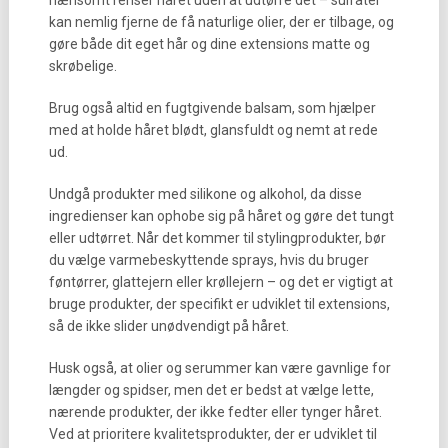
nænsomt renser håret uden at udtørre det – sulfater
kan nemlig fjerne de få naturlige olier, der er tilbage, og
gøre både dit eget hår og dine extensions matte og
skrøbelige.
Brug også altid en fugtgivende balsam, som hjælper
med at holde håret blødt, glansfuldt og nemt at rede
ud.
Undgå produkter med silikone og alkohol, da disse
ingredienser kan ophobe sig på håret og gøre det tungt
eller udtørret. Når det kommer til stylingprodukter, bør
du vælge varmebeskyttende sprays, hvis du bruger
føntørrer, glattejern eller krøllejern – og det er vigtigt at
bruge produkter, der specifikt er udviklet til extensions,
så de ikke slider unødvendigt på håret.
Husk også, at olier og serummer kan være gavnlige for
længder og spidser, men det er bedst at vælge lette,
nærende produkter, der ikke fedter eller tynger håret.
Ved at prioritere kvalitetsprodukter, der er udviklet til