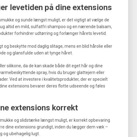
er levetiden på dine extensions
g smukke og sunde længst muligt, er det vigtigt at vælge de
 Brug altid en mild, sulfatfri shampoo og en nærende balsam,
rodukter forhindrer udtørring og forlænger hårets levetid.
gt og beskytte mod daglig slitage, mens en blid hårolie eller
de og glansfulde uden at tynge håret.
ler silikone, da de kan skade både dit eget hår og dine
 varmebeskyttende spray, hvis du bruger glattejern eller
ader. Ved at investere i kvalitetsprodukter, der er specielt
t dine extensions bevarer deres flotte udseende og føles
ne extensions korrekt
 smukke og slidstærke længst muligt, er korrekt opbevaring
ørre dine extensions grundigt, inden du lægger dem væk –
g og ubehagelig lugt.