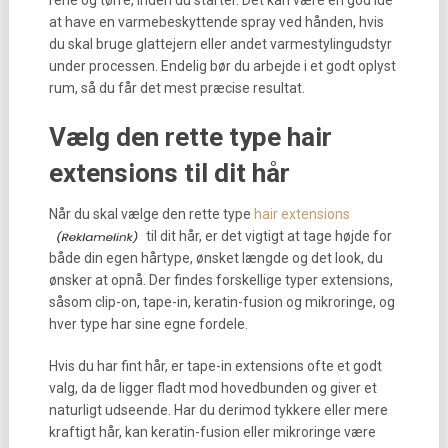
rene og tørre, inden du starter. Det kan være en god idé
at have en varmebeskyttende spray ved hånden, hvis
du skal bruge glattejern eller andet varmestylingudstyr
under processen. Endelig bør du arbejde i et godt oplyst
rum, så du får det mest præcise resultat.
Vælg den rette type hair
extensions til dit hår
Når du skal vælge den rette type
hair extensions
til dit hår, er det vigtigt at tage højde for
både din egen hårtype, ønsket længde og det look, du
ønsker at opnå. Der findes forskellige typer extensions,
såsom clip-on, tape-in, keratin-fusion og mikroringe, og
hver type har sine egne fordele.
Hvis du har fint hår, er tape-in extensions ofte et godt
valg, da de ligger fladt mod hovedbunden og giver et
naturligt udseende. Har du derimod tykkere eller mere
kraftigt hår, kan keratin-fusion eller mikroringe være