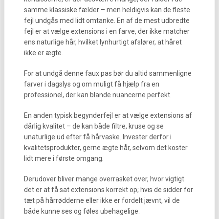
samme klassiske fælder – men heldigvis kan de fleste
fejl undgås med lidt omtanke. En af de mest udbredte
fejl er at vælge extensions i en farve, der ikke matcher
ens naturlige hår, hvilket lynhurtigt afslører, at håret
ikke er ægte.
For at undgå denne faux pas bør du altid sammenligne
farver i dagslys og om muligt få hjælp fra en
professionel, der kan blande nuancerne perfekt.
En anden typisk begynderfejl er at vælge extensions af
dårlig kvalitet – de kan både filtre, kruse og se
unaturlige ud efter få hårvaske. Invester derfor i
kvalitetsprodukter, gerne ægte hår, selvom det koster
lidt mere i første omgang.
Derudover bliver mange overrasket over, hvor vigtigt
det er at få sat extensions korrekt op; hvis de sidder for
tæt på hårrødderne eller ikke er fordelt jævnt, vil de
både kunne ses og føles ubehagelige.