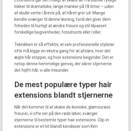
Extensions gør det muligt at skabe alt fra subtile fyldige
lokker til dramatiske, lange manker på få timer – uden
at skulle vente i årevis på, at håret gror ud. Mange
kendte sværger til denne løsning, fordi det giver dem
friheden til hurtigt at ændre frisure og stil tilpasset
forskellige begivenheder, fotoshoots eller roller.
Teknikken er så effektiv, at selv professionelle stylister
ofte må kigge en ekstra gang for at afsløre, hvor det
ægte hår stopper, og hvor extensions begynder. Det er
netop denne hemmelige genvej, der sikrer stjernerne
det fejlfri hår, vi alle misunder.
De mest populære typer hair
extensions blandt stjernerne
Når det kommer til at skabe de ikoniske, glamourøse
frisurer, vi ofte ser på den røde løber, sværger
stjernerne til bestemte typer hair extensions. Clip-in
extensions er et hit blandt kendisser som Kim