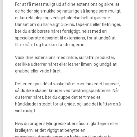
For at få mest muligt ud af dine extensions og sikre, at
de holder sig smukke og naturlige så længe som muligt,
er korrekt pleje og vedligeholdelse helt afgørende.
Uanset om du har valgt clip-ins, tape-ins eller fletninger,
bør du altid børste håret forsigtigt, helst med en
specialbørste designet til extensions, for at undgå at
filtre håret og trække i fæstningerne.
Vask dine extensions med milde, sulfatfri produkter,
der ikke udtørrer håret eller løsner limen, og undgå at
gnubbe eller vride håret.
Det er en god idé at vaske håret med hovedet bagover,
så du ikke skaber knuder ved fæstningspunkterne. Når
du tørrer håret, bør du duppe det tørt med et
håndklæde i stedet for at gnide, og lade det lufttørre så
vidt muligt.
Hvis du bruger stylingredskaber såsom glattejern eller
krøllejern, er det vigtigt at benytte en