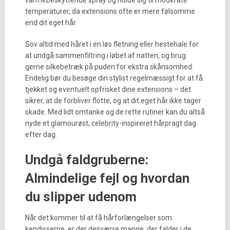
varmebeskyttende spray og holde sig til moderate
temperaturer, da extensions ofte er mere følsomme
end dit eget hår.
Sov altid med håret i en løs fletning eller hestehale for
at undgå sammenfiltring i løbet af natten, og brug
gerne silkebetræk på puden for ekstra skånsomhed.
Endelig bør du besøge din stylist regelmæssigt for at få
tjekket og eventuelt opfrisket dine extensions – det
sikrer, at de forbliver flotte, og at dit eget hår ikke tager
skade. Med lidt omtanke og de rette rutiner kan du altså
nyde et glamourøst, celebrity-inspireret hårpragt dag
efter dag.
Undgå faldgruberne:
Almindelige fejl og hvordan
du slipper udenom
Når det kommer til at få hårforlængelser som
kendisserne, er der desværre mange, der falder i de