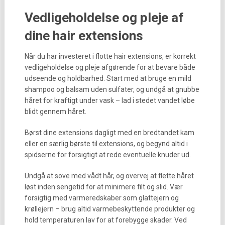
Vedligeholdelse og pleje af
dine hair extensions
Når du har investeret i flotte hair extensions, er korrekt
vedligeholdelse og pleje afgørende for at bevare både
udseende og holdbarhed. Start med at bruge en mild
shampoo og balsam uden sulfater, og undgå at gnubbe
håret for kraftigt under vask – lad i stedet vandet løbe
blidt gennem håret.
Børst dine extensions dagligt med en bredtandet kam
eller en særlig børste til extensions, og begynd altid i
spidserne for forsigtigt at rede eventuelle knuder ud.
Undgå at sove med vådt hår, og overvej at flette håret
løst inden sengetid for at minimere filt og slid. Vær
forsigtig med varmeredskaber som glattejern og
krøllejern – brug altid varmebeskyttende produkter og
hold temperaturen lav for at forebygge skader. Ved