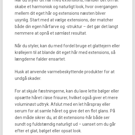
Når du styler dit hår med extensions, handler det om at
skabe et harmonisk og naturligt look, hvor overgangen
mellem dit eget hår og extensions næsten bliver
usynlig. Start med at vælge extensions, der matcher
både din egen hårfarve og -struktur – det gør det langt
nemmere at opnå et sømløst resultat.
Når du styler, kan du med fordel bruge et glattejern eller
krøllejern til at blande dit eget hår med extensions, så
længderne falder ensartet.
Husk at anvende varmebeskyttende produkter for at
undgå skader.
For at skjule fæstningerne, kan du lave lette bølger eller
opsætte håret i løse frisurer, hvilket også giver et mere
voluminøst udtryk. Afslut med en let hårspray eller
serum for at samle håret og give det en flot glans. På
den måde sikrer du, at dit extensions-hår både ser
sundt og fuldstændig naturligt ud – uanset om du går
efter et glat, bølget eller opsat look.