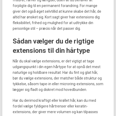
frisurer, farver og længder, uden at du behøver at
forpligte dig til en permanent forandring. For mange
giver det også øget selvtillid at kunne skabe det hår, de
altid har ønsket sig. Kort sagt giver hair extensions dig
fleksibilitet, frihed og mulighed for at udtrykke din
personlige stil – præcis når det passer dig.
Sådan vælger du de rigtige
extensions til din hårtype
Når du skal vælge extensions, er det vigtigt at tage
udgangspunkt i din egen hårtype for at opnå det mest
naturlige og holdbare resultat. Har du fint og glat hår,
bør du vælge extensions, der matcher både struktur og
tykkelse, såsom tape-in eller microring-extensions, som
lægger sig fladt og diskret mod hovedbunden.
Har du derimod kraftigt eller krøllet hår, kan du med
fordel vælge fyldigere hårtrenser eller keratin-
extensions, der giver mere volumen og kan tilpasses