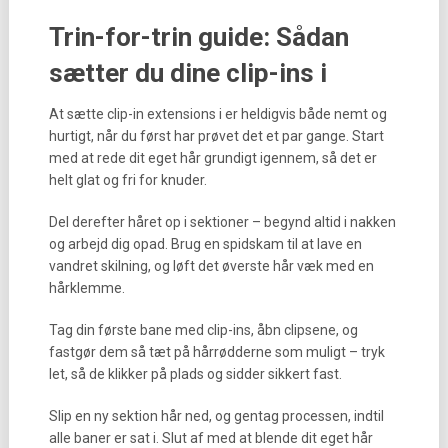
Trin-for-trin guide: Sådan
sætter du dine clip-ins i
At sætte clip-in extensions i er heldigvis både nemt og
hurtigt, når du først har prøvet det et par gange. Start
med at rede dit eget hår grundigt igennem, så det er
helt glat og fri for knuder.
Del derefter håret op i sektioner – begynd altid i nakken
og arbejd dig opad. Brug en spidskam til at lave en
vandret skilning, og løft det øverste hår væk med en
hårklemme.
Tag din første bane med clip-ins, åbn clipsene, og
fastgør dem så tæt på hårrødderne som muligt – tryk
let, så de klikker på plads og sidder sikkert fast.
Slip en ny sektion hår ned, og gentag processen, indtil
alle baner er sat i. Slut af med at blende dit eget hår