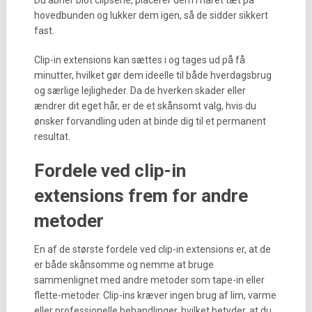
Du åbner blot clipsene, placerer dem i håret tæt på
hovedbunden og lukker dem igen, så de sidder sikkert
fast.
Clip-in extensions kan sættes i og tages ud på få
minutter, hvilket gør dem ideelle til både hverdagsbrug
og særlige lejligheder. Da de hverken skader eller
ændrer dit eget hår, er de et skånsomt valg, hvis du
ønsker forvandling uden at binde dig til et permanent
resultat.
Fordele ved clip-in
extensions frem for andre
metoder
En af de største fordele ved clip-in extensions er, at de
er både skånsomme og nemme at bruge
sammenlignet med andre metoder som tape-in eller
flette-metoder. Clip-ins kræver ingen brug af lim, varme
eller professionelle behandlinger, hvilket betyder, at du