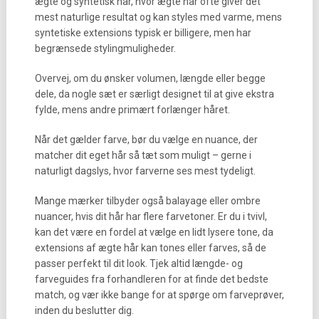
ægte og syntetisk hår, hvor ægte hår ofte giver det
mest naturlige resultat og kan styles med varme, mens
syntetiske extensions typisk er billigere, men har
begrænsede stylingmuligheder.
Overvej, om du ønsker volumen, længde eller begge
dele, da nogle sæt er særligt designet til at give ekstra
fylde, mens andre primært forlænger håret.
Når det gælder farve, bør du vælge en nuance, der
matcher dit eget hår så tæt som muligt – gerne i
naturligt dagslys, hvor farverne ses mest tydeligt.
Mange mærker tilbyder også balayage eller ombre
nuancer, hvis dit hår har flere farvetoner. Er du i tvivl,
kan det være en fordel at vælge en lidt lysere tone, da
extensions af ægte hår kan tones eller farves, så de
passer perfekt til dit look. Tjek altid længde- og
farveguides fra forhandleren for at finde det bedste
match, og vær ikke bange for at spørge om farveprøver,
inden du beslutter dig.