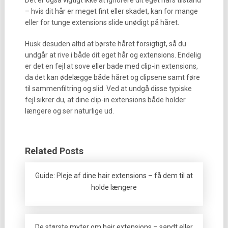
Det er også vigtigt ikke at ignorere dit eget hårs tilstand
– hvis dit hår er meget fint eller skadet, kan for mange
eller for tunge extensions slide unødigt på håret.
Husk desuden altid at børste håret forsigtigt, så du
undgår at rive i både dit eget hår og extensions. Endelig
er det en fejl at sove eller bade med clip-in extensions,
da det kan ødelægge både håret og clipsene samt føre
til sammenfiltring og slid. Ved at undgå disse typiske
fejl sikrer du, at dine clip-in extensions både holder
længere og ser naturlige ud.
Related Posts
Guide: Pleje af dine hair extensions – få dem til at
holde længere
De største myter om hair extensions – sandt eller