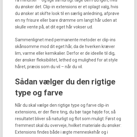
få minutter – og lige så hurtigt tage dem ud igen, hvis
du ønsker det. Clip-in extensions er et oplagt valg, hvis
du ønsker at skifte look til en særlig anledning, afprøve
en ny frisure eller bare drømme om langt hår uden at
skulle vente på, at dit eget hår vokser ud.
Sammenlignet med permanente metoder er clip-ins
skånsomme mod dit eget hår, da de hverken kræver
lim, varme eller kemikalier. Derfor er de ideelle til dig,
der ønsker fleksibilitet, lethed og mulighed for at style
håret, præcis som du vil – når du vil.
Sådan vælger du den rigtige
type og farve
Når du skal vælge den rigtige type og farve clip-in
extensions, er der flere ting, du bør tage højde for, så
resultatet bliver så naturligt og flot som muligt. Først og
fremmest skal du overveje, hvilket materiale du ønsker:
Extensions findes både i ægte menneskehår og i