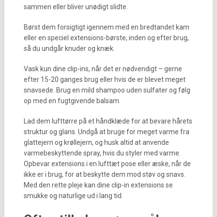
sammen eller bliver unødigt slidte.
Børst dem forsigtigt igennem med en bredtandet kam
eller en speciel extensions-børste, inden og efter brug,
så du undgår knuder og knæk.
Vask kun dine clip-ins, når det er nødvendigt – gerne
efter 15-20 ganges brug eller hvis de er blevet meget
snavsede. Brug en mild shampoo uden sulfater og følg
op med en fugtgivende balsam.
Lad dem lufttørre på et håndklæde for at bevare hårets
struktur og glans. Undgå at bruge for meget varme fra
glattejern og krøllejern, og husk altid at anvende
varmebeskyttende spray, hvis du styler med varme.
Opbevar extensions i en lufttæt pose eller æske, når de
ikke er i brug, for at beskytte dem mod støv og snavs.
Med den rette pleje kan dine clip-in extensions se
smukke og naturlige ud i lang tid.