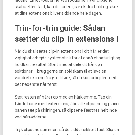
lagene. En let toupering ved rødderne, hvor clipsene
skal sættes fast, kan desuden give ekstra hold og sikre,
at dine extensions bliver siddende hele dagen.
Trin-for-trin guide: Sådan
sætter du clip-in extensions i
Når du skal sætte clip-in extensions i dit hår, er det
vigtigt at arbejde systematisk for at opnå et naturligt og
holdbart resultat. Start med at dele dit hår op i
sektioner – brug gerne en spidskam til at lave en
vandret skilning fra øre til øre, så du kun arbejder med
det nederste hår først.
Sæt resten af håret op med en hårklemme. Tag din
første bane med extensions, åbn alle clipsene og placer
banen tæt på skilningen, så clipsene fæstnes helt inde
ved hårrødderne.
Tryk clipsene sammen, så de sidder sikkert fast. Slip en