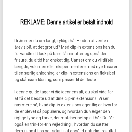
Drømmer du om langt, fyldigt hår – uden at vente i
årevis på, at det gror ud? Med clip-in extensions kan du
forvandle dit look på bare få minutter og opnå den
frisure, du altid har ønsket dig. Uanset om du vil tilføje
længde, volumen eller eksperimentere med nye frisurer
til en særlig anledning, er clip-in extensions en fleksibel
og skånsom løsning, som passer til de fleste.
I denne guide tager vi dig igennem alt, du skal vide for
at få det bedste ud af dine clip-in extensions. Vi ser
nærmere på, hvad clip-in extensions egentlig er, hvorfor
de er blevet så populære, og hvordan du vælger den
rigtige type og farve, der matcher netop dit hår. Du får
også en trin-for-trin vejledning i, hvordan du sætter
dem i, samt tips og tricks til at opnå et naturligt resultat