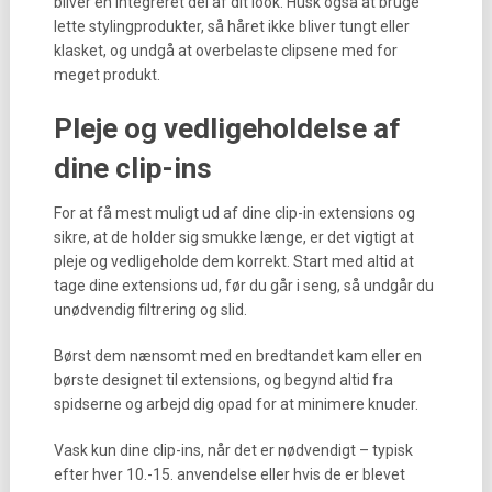
bliver en integreret del af dit look. Husk også at bruge
lette stylingprodukter, så håret ikke bliver tungt eller
klasket, og undgå at overbelaste clipsene med for
meget produkt.
Pleje og vedligeholdelse af
dine clip-ins
For at få mest muligt ud af dine clip-in extensions og
sikre, at de holder sig smukke længe, er det vigtigt at
pleje og vedligeholde dem korrekt. Start med altid at
tage dine extensions ud, før du går i seng, så undgår du
unødvendig filtrering og slid.
Børst dem nænsomt med en bredtandet kam eller en
børste designet til extensions, og begynd altid fra
spidserne og arbejd dig opad for at minimere knuder.
Vask kun dine clip-ins, når det er nødvendigt – typisk
efter hver 10.-15. anvendelse eller hvis de er blevet