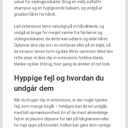
udsat for stylingprodukter. Brug en mild, sulfatfri
shampoo og en fugtgivende balsam, og undgå at
gnubbe håret for hårdt.
Lad extensions tørre naturligt på et håndklæde, og
undgå at bruge for meget varme fra føntørrer og
stylingredskaber, da dette kan udtørre og slide håret.
Opbevar dine clip-ins i en stofpose eller på en bøjle, så
de bevarer deres form og ikke filtrer sammen. Med den
rette pleje vil dine clip-in extensions forblive bløde,
blanke og klar til brug, hver gang du ønsker et nyt look.
Hyppige fejl og hvordan du
undgår dem
Når du bruger clip-in extensions, er der nogle typiske
fejl, som mange begår – heldigvis kan de let undgås
med lidt opmærksomhed. En af de mest almindelige
fejl er at placere clipsene for tæt på hårgrænsen eller
for højt oppe på hovedet, hvilket kan gøre dem synlige