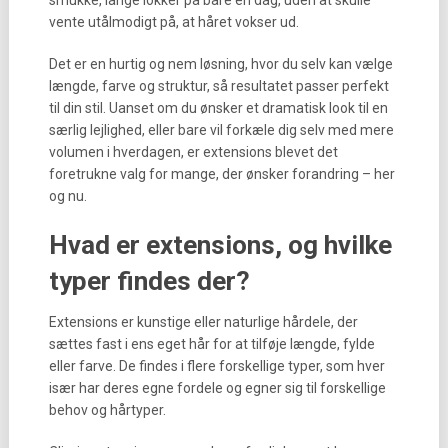
smukke, lange lokker på bare én dag, uden at skulle
vente utålmodigt på, at håret vokser ud.
Det er en hurtig og nem løsning, hvor du selv kan vælge
længde, farve og struktur, så resultatet passer perfekt
til din stil. Uanset om du ønsker et dramatisk look til en
særlig lejlighed, eller bare vil forkæle dig selv med mere
volumen i hverdagen, er extensions blevet det
foretrukne valg for mange, der ønsker forandring – her
og nu.
Hvad er extensions, og hvilke
typer findes der?
Extensions er kunstige eller naturlige hårdele, der
sættes fast i ens eget hår for at tilføje længde, fylde
eller farve. De findes i flere forskellige typer, som hver
især har deres egne fordele og egner sig til forskellige
behov og hårtyper.