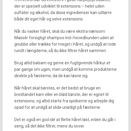
der er specielt udviklet til extensions – helst uden
sulfater og alkohol, da disse ingredienser kan udtørre
både dit eget hår og selve extensions.
Når du vasker håret, skal du være ekstra nænsom:
Massér forsigtigt shampoo ind i hovedbunden uden at
gnubbe eller trække for meget i håret, og undgå at rode
rundt i længderne, så du ikke filtrer håret sammen.
Brug altid balsam og gerne en fugtgivende hårkur et
par gange om ugen, men undgå at komme produkterne
direkte på fæsterne, da de kan løsne sig.
Når håret skal børstes, er det bedst at bruge en
bredtandet kam eller en blød børste, der er egnet til
extensions, og altid starte fra spidserne og arbejde dig
opad for at undgå at slide unødigt på fæsterne.
Det er også en god idé at flette håret løst, inden du går i
seng, så det ikke filtrer, mens du sover.