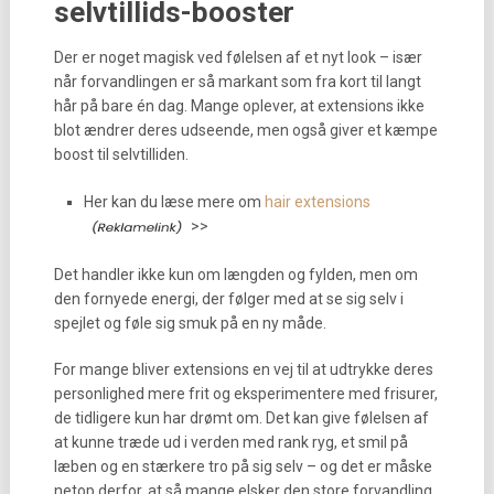
selvtillids-booster
Der er noget magisk ved følelsen af et nyt look – især
når forvandlingen er så markant som fra kort til langt
hår på bare én dag. Mange oplever, at extensions ikke
blot ændrer deres udseende, men også giver et kæmpe
boost til selvtilliden.
Her kan du læse mere om
hair extensions
>>
Det handler ikke kun om længden og fylden, men om
den fornyede energi, der følger med at se sig selv i
spejlet og føle sig smuk på en ny måde.
For mange bliver extensions en vej til at udtrykke deres
personlighed mere frit og eksperimentere med frisurer,
de tidligere kun har drømt om. Det kan give følelsen af
at kunne træde ud i verden med rank ryg, et smil på
læben og en stærkere tro på sig selv – og det er måske
netop derfor, at så mange elsker den store forvandling,