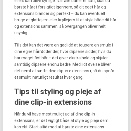
ellers kan blive synlige. Når alle baner er sat i, skal du
børste håret forsigtigt igennem, så dit eget hår og
extensions blander sig perfekt – du kan eventuelt
bruge et glattejern eller krøllejern til at style både dit hår
og extensions sammen, så overgangen bliver helt
usynlig.
Til sidst kan det være en god idé at toupere en smule i
dine egne hårrødder der, hvor clipsene sidder, hvis du
har meget fint hår – det giver ekstra hold og skjuler
samtidig clipsene endnu bedre. Med lidt øvelse bliver
det nemt at sætte dine clip-in extensions i, så du opnår
et smukt, naturligt resultat hver gang.
Tips til styling og pleje af
dine clip-in extensions
Når du vil have mest muligt ud af dine clip-in
extensions, er det vigtigt både at style og pleje dem
korrekt. Start altid med at børste dine extensions