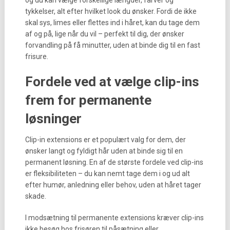
og du kan vælge forskellige længder, farver og
tykkelser, alt efter hvilket look du ønsker. Fordi de ikke
skal sys, limes eller flettes ind i håret, kan du tage dem
af og på, lige når du vil – perfekt til dig, der ønsker
forvandling på få minutter, uden at binde dig til en fast
frisure.
Fordele ved at vælge clip-ins
frem for permanente
løsninger
Clip-in extensions er et populært valg for dem, der
ønsker langt og fyldigt hår uden at binde sig til en
permanent løsning. En af de største fordele ved clip-ins
er fleksibiliteten – du kan nemt tage dem i og ud alt
efter humør, anledning eller behov, uden at håret tager
skade.
I modsætning til permanente extensions kræver clip-ins
ikke besøg hos frisøren til påsætning eller