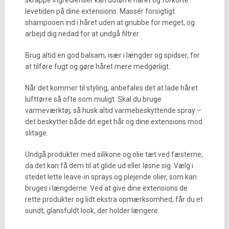
skrappe ingredienser kan udtørre håret og forkorte
levetiden på dine extensions. Massér forsigtigt
shampooen ind i håret uden at gnubbe for meget, og
arbejd dig nedad for at undgå filtrer.
Brug altid en god balsam, især i længder og spidser, for
at tilføre fugt og gøre håret mere medgørligt.
Når det kommer til styling, anbefales det at lade håret
lufttørre så ofte som muligt. Skal du bruge
varmeværktøj, så husk altid varmebeskyttende spray –
det beskytter både dit eget hår og dine extensions mod
slitage.
Undgå produkter med silikone og olie tæt ved fæsterne,
da det kan få dem til at glide ud eller løsne sig. Vælg i
stedet lette leave-in sprays og plejende olier, som kan
bruges i længderne. Ved at give dine extensions de
rette produkter og lidt ekstra opmærksomhed, får du et
sundt, glansfuldt look, der holder længere.