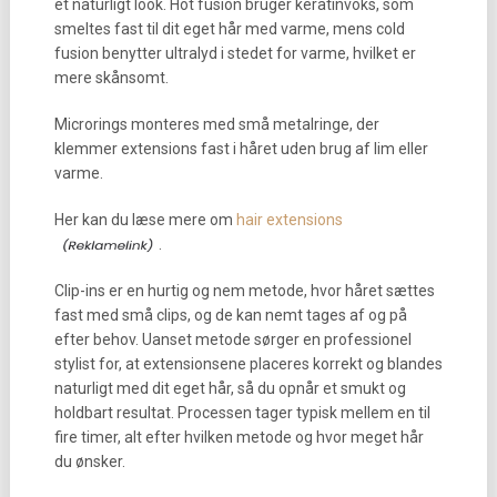
et naturligt look. Hot fusion bruger keratinvoks, som
smeltes fast til dit eget hår med varme, mens cold
fusion benytter ultralyd i stedet for varme, hvilket er
mere skånsomt.
Microrings monteres med små metalringe, der
klemmer extensions fast i håret uden brug af lim eller
varme.
Her kan du læse mere om
hair extensions
.
Clip-ins er en hurtig og nem metode, hvor håret sættes
fast med små clips, og de kan nemt tages af og på
efter behov. Uanset metode sørger en professionel
stylist for, at extensionsene placeres korrekt og blandes
naturligt med dit eget hår, så du opnår et smukt og
holdbart resultat. Processen tager typisk mellem en til
fire timer, alt efter hvilken metode og hvor meget hår
du ønsker.