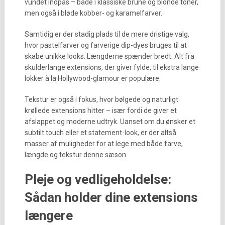
vundet indpas – både i klassiske brune og blonde toner,
men også i bløde kobber- og karamelfarver.
Samtidig er der stadig plads til de mere dristige valg,
hvor pastelfarver og farverige dip-dyes bruges til at
skabe unikke looks. Længderne spænder bredt: Alt fra
skulderlange extensions, der giver fylde, til ekstra lange
lokker à la Hollywood-glamour er populære.
Tekstur er også i fokus, hvor bølgede og naturligt
krøllede extensions hitter – især fordi de giver et
afslappet og moderne udtryk. Uanset om du ønsker et
subtilt touch eller et statement-look, er der altså
masser af muligheder for at lege med både farve,
længde og tekstur denne sæson.
Pleje og vedligeholdelse:
Sådan holder dine extensions
længere