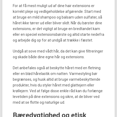
For at få mest muligt ud af dine hair extensions er
korrekt pleje og vedligeholdelse afgørende. Start med
at bruge en mild shampoo og balsam uden sulfater, så
håret ikke tørrer ud eller bliver slidt. Når du børster dine
extensions, er det vigtigt at bruge en bredtandet kam
eller en speciel extensionsbørste og altid starte nedefra
og arbejde dig op for at undgå at trække i fæstet.
Undgå at sove med vådt hår, da det kan give filtreringer
og skade både dine egne hår og extensions.
Det anbefales også at beskytte håret med en fletning
eller en blød hårelastik om natten. Varmestyling bør
begrænses, og husk altid at bruge varmebeskyttende
produkter, hvis du styler håret med glattejern eller
krøllejern. Ved at følge disse enkle råd kan du forlænge
levetiden på dine extensions og sikre, at de bliver ved
med at se flotte og naturlige ud.
Bæredygtighed og etisk