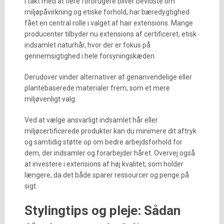
I takt med at flere forbrugere bliver bevidste om
miljøpåvirkning og etiske forhold, har bæredygtighed
fået en central rolle i valget af hair extensions. Mange
producenter tilbyder nu extensions af certificeret, etisk
indsamlet naturhår, hvor der er fokus på
gennemsigtighed i hele forsyningskæden.
Derudover vinder alternativer af genanvendelige eller
plantebaserede materialer frem, som et mere
miljøvenligt valg.
Ved at vælge ansvarligt indsamlet hår eller
miljøcertificerede produkter kan du minimere dit aftryk
og samtidig støtte op om bedre arbejdsforhold for
dem, der indsamler og forarbejder håret. Overvej også
at investere i extensions af høj kvalitet, som holder
længere, da det både sparer ressourcer og penge på
sigt.
Stylingtips og pleje: Sådan