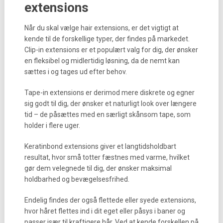
extensions
Når du skal vælge hair extensions, er det vigtigt at
kende til de forskellige typer, der findes på markedet.
Clip-in extensions er et populært valg for dig, der ønsker
en fleksibel og midlertidig løsning, da de nemt kan
sættes i og tages ud efter behov.
Tape-in extensions er derimod mere diskrete og egner
sig godt til dig, der ønsker et naturligt look over længere
tid – de påsættes med en særligt skånsom tape, som
holder i flere uger.
Keratinbond extensions giver et langtidsholdbart
resultat, hvor små totter fæstnes med varme, hvilket
gør dem velegnede til dig, der ønsker maksimal
holdbarhed og bevægelsesfrihed.
Endelig findes der også flettede eller syede extensions,
hvor håret flettes ind i dit eget eller påsys i baner og
passer især til kraftigere hår. Ved at kende forskellen på