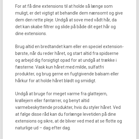
For at få dine extensions til at holde så længe som
muligt, er det vigtigt at behandle dem nænsomt og give
dem den rette pleje. Undgå at sove med vådt hår, da
det kan skabe filtrer og slide på både dit eget hår og
dine extensions.
Brug altid en bredtandet kam eller en speciel extension-
børste, når du reder håret, og start altid fra spidserne
og arbejd dig forsigtigt opad for at undgå at trække i
fæsterne. Vask kun håret med milde, sulfatfri
produkter, og brug gerne en fugtgivende balsam eller
hårkur for at holde håret blødt og smidigt.
Undgå at bruge for meget varme fra glattejern,
krøllejern eller føntørrer, og benyt altid
varmebeskyttende produkter, hvis du styler håret. Ved
at følge disse råd kan du forlænge levetiden på dine
extensions og sikre, at de bliver ved med at se flotte og
naturlige ud – dag efter dag.