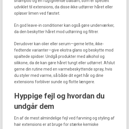
shampoo og en fugtgivende balsam, som er specielt
udviklet til extensions, da disse ikke udtørrer håret eller
opløser limen ved fæstet.
En god leave-in conditioner kan også gøre underværker,
da den beskytter håret mod udtørring og filtrer.
Derudover kan olier eller serum—gerne lette, ikke-
fedtende varianter—give ekstra glans og beskytte mod
spaltede spidser. Undgå produkter med alkohol og
silikone, da de kan gøre håret tungt eller udtørret. Afslut
gerne din rutine med en varmebeskyttende spray, hvis
du styler med varme, så både dit eget hår og dine
extensions forbliver sunde og flotte længere.
Hyppige fejl og hvordan du
undgår dem
En af de mest almindelige fejl ved farvning og styling af
hair extensions er at bruge for stærke kemiske