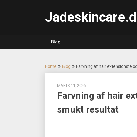
Skip
to
Jadeskincare.d
content
Blog
Home
Blog
Farvning af hair extensions: God
MARTS 11, 2026
Farvning af hair ex
smukt resultat