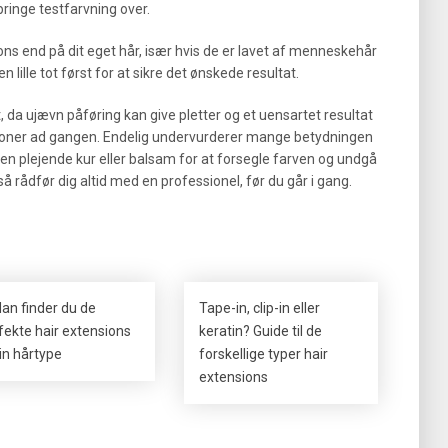
pringe testfarvning over.
ns end på dit eget hår, især hvis de er lavet af menneskehår
 lille tot først for at sikre det ønskede resultat.
t, da ujævn påføring kan give pletter og et uensartet resultat
tioner ad gangen. Endelig undervurderer mange betydningen
 en plejende kur eller balsam for at forsegle farven og undgå
 så rådfør dig altid med en professionel, før du går i gang.
an finder du de
Tape-in, clip-in eller
fekte hair extensions
keratin? Guide til de
din hårtype
forskellige typer hair
extensions