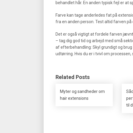
behandlet hår. En anden typisk fejl er at s
Farve kan tage anderledes fat på extensio
fra en anden person. Test altid farven på en
Det er også vigtigt at fordele farven jævn
– tag dig god tid og arbejd med små sek
af efterbehandling: Skyl grundigt og brug
udtørring. Hvis du er i tvivl om processen,
Related Posts
Myter og sandheder om
Såd
hair extensions
per
til 