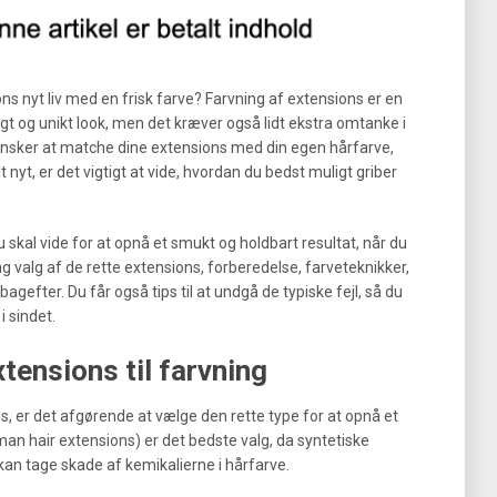
s nyt liv med en frisk farve? Farvning af extensions er en
t og unikt look, men det kræver også lidt ekstra omtanke i
 ønsker at matche dine extensions med din egen hårfarve,
t nyt, er det vigtigt at vide, hvordan du bedst muligt griber
du skal vide for at opnå et smukt og holdbart resultat, når du
 valg af de rette extensions, forberedelse, farveteknikker,
gefter. Du får også tips til at undgå de typiske fejl, så du
 sindet.
xtensions til farvning
s, er det afgørende at vælge den rette type for at opnå et
an hair extensions) er det bedste valg, da syntetiske
kan tage skade af kemikalierne i hårfarve.