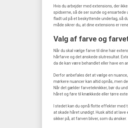
Hvis du arbejder med extensions, der ikke 
spidserne, så de ser sunde og ensartede u
fladt ud på et beskyttende underlag, så d
måde sikrer du, at dine extensions er rene,
Valg af farve og farve
Når du skal vælge farve til dine hair exte
hårfarve og det ønskede slutresultat. Ext
da de kan være behandlet eller have en a
Derfor anbefales det at vælge en nuance, 
mørkere nuancer kan altid opnås, men de
Når det gælder farveteknikker, bør du und
håret og føre til knækkede eller tørre ext
I stedet kan du opnå flotte effekter med t
at skade håret unødigt. Husk altid at lave e
sikker på, at farven bliver, som du ønsker.