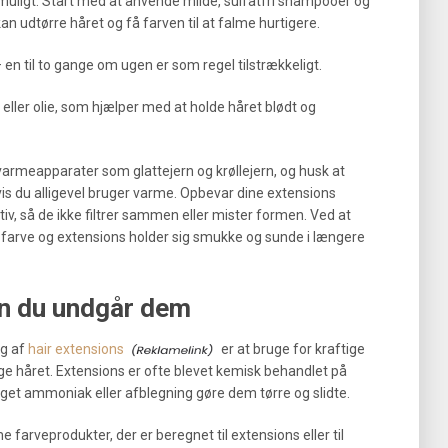
t muligt. Start med at anvende milde, sulfatfri shampooer og
 udtørre håret og få farven til at falme hurtigere.
en til to gange om ugen er som regel tilstrækkeligt.
eller olie, som hjælper med at holde håret blødt og
varmeapparater som glattejern og krøllejern, og husk at
s du alligevel bruger varme. Opbevar dine extensions
ativ, så de ikke filtrer sammen eller mister formen. Ved at
de farve og extensions holder sig smukke og sunde i længere
an du undgår dem
ng af
hair extensions
er at bruge for kraftige
ge håret. Extensions er ofte blevet kemisk behandlet på
et ammoniak eller afblegning gøre dem tørre og slidte.
farveprodukter, der er beregnet til extensions eller til