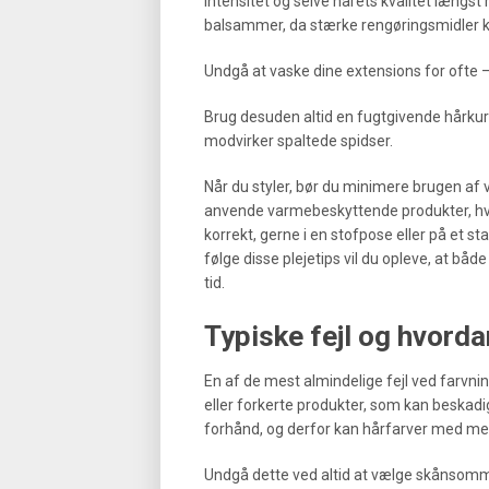
intensitet og selve hårets kvalitet længs
balsammer, da stærke rengøringsmidler kan
Undgå at vaske dine extensions for ofte – 
Brug desuden altid en fugtgivende hårkur 
modvirker spaltede spidser.
Når du styler, bør du minimere brugen af 
anvende varmebeskyttende produkter, hvi
korrekt, gerne i en stofpose eller på et st
følge disse plejetips vil du opleve, at bå
tid.
Typiske fejl og hvord
En af de mest almindelige fejl ved farvni
eller forkerte produkter, som kan beskadi
forhånd, og derfor kan hårfarver med meg
Undgå dette ved altid at vælge skånsomme 