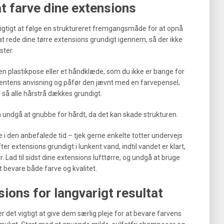
 at farve dine extensions
 vigtigt at følge en struktureret fremgangsmåde for at opnå
at rede dine tørre extensions grundigt igennem, så der ikke
ster.
en plastikpose eller et håndklæde, som du ikke er bange for
ucentens anvisning og påfør den jævnt med en farvepensel,
 så alle hårstrå dækkes grundigt.
undgå at gnubbe for hårdt, da det kan skade strukturen.
ke i den anbefalede tid – tjek gerne enkelte totter undervejs
fter extensions grundigt i lunkent vand, indtil vandet er klart,
. Lad til sidst dine extensions lufttørre, og undgå at bruge
t bevare både farve og kvalitet.
sions for langvarigt resultat
er det vigtigt at give dem særlig pleje for at bevare farvens