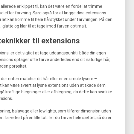
allerede er klippet til, kan det være en fordel at trimme
d efter farvning. Sørg også for at lægge dine extensions
u let kan komme til hele hårstykket under farvningen. På den
 glatte og klar til at tage imod farven optimalt.
teknikker til extensions
nsions, er det vigtigt at tage udgangspunkt i både din egen
ensions optager ofte farve anderledes end dit naturlige hår,
nden porøsitet.
der enten matcher dit hår eller er en smule lysere –
t kan være svært at lysne extensions uden at skade dem.
gå kraftige blegninger eller afblegning, da dette kan svække
ensions.
oning, balayage eller lowlights, som tilfører dimension uden
n farvetest på en lille tot, før du farver hele sættet, så du er