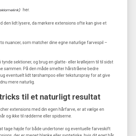
her.
id den lidt lysere, da mørkere extensions ofte kan give et
 to nuancer, som matcher dine egne naturlige farvespil –
ynde sektioner, og brug en glatte- eller krøllejern til til sidst
sene sammen. På den måde smelter hårstråene bedre
g eventuelt lidt tørshampoo eller teksturspray for at give
dnu mere naturlig.
ricks til et naturligt resultat
tcher extensions med din egen hårfarve, er at vælge en
år og ikke til rødderne eller spidserne.
r at tage højde for både undertoner og eventuelle farveskift
ons, der er meget blanke eller syntetiske, hvis dit eget hår