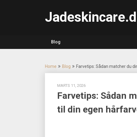
Skip
to
Jadeskincare.d
content
Blog
Home
Blog
Farvetips: Sådan matcher du din
MARTS 11, 2026
Farvetips: Sådan m
til din egen hårfar