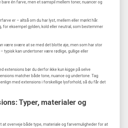
ke bare én farve, men et samspil mellem toner, nuancer og
rfarve er – altså om du har lyst, mellem eller mørkt hår.
, for eksempel gylden, kold eller neutral, som bestemmer
kan være svære at se med det blotte øje, men som har stor
 typisk kan undertoner være rødlige, gullige eller
ed extensions bør du derfor ikke kun kigge på selve
tensions matcher både tone, nuance og undertone. Tag
enlign med extensions i forskellige lysforhold, så du får det
ions: Typer, materialer og
gt at overveje både type, materiale og farvemuligheder for at