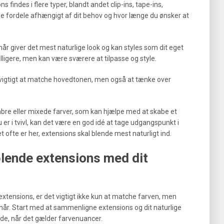
 findes i flere typer, blandt andet clip-ins, tape-ins,
ne fordele afhængigt af dit behov og hvor længe du ønsker at
 hår giver det mest naturlige look og kan styles som dit eget
lligere, men kan være sværere at tilpasse og style.
n vigtigt at matche hovedtonen, men også at tænke over
bre eller mixede farver, som kan hjælpe med at skabe et
 er i tvivl, kan det være en god idé at tage udgangspunkt i
t ofte er her, extensions skal blende mest naturligt ind.
blende extensions med dit
 extensions, er det vigtigt ikke kun at matche farven, men
hår. Start med at sammenligne extensions og dit naturlige
yde, når det gælder farvenuancer.