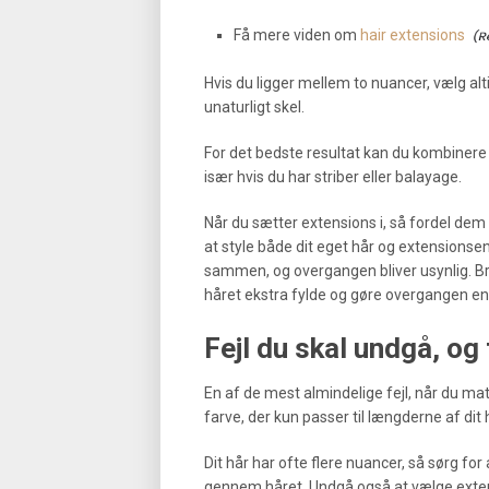
Få mere viden om
hair extensions
Hvis du ligger mellem to nuancer, vælg alt
unaturligt skel.
For det bedste resultat kan du kombinere
især hvis du har striber eller balayage.
Når du sætter extensions i, så fordel dem i t
at style både dit eget hår og extension
sammen, og overgangen bliver usynlig. Bru
håret ekstra fylde og gøre overgangen en
Fejl du skal undgå, og t
En af de mest almindelige fejl, når du ma
farve, der kun passer til længderne af dit h
Dit hår har ofte flere nuancer, så sørg fo
gennem håret. Undgå også at vælge extensi