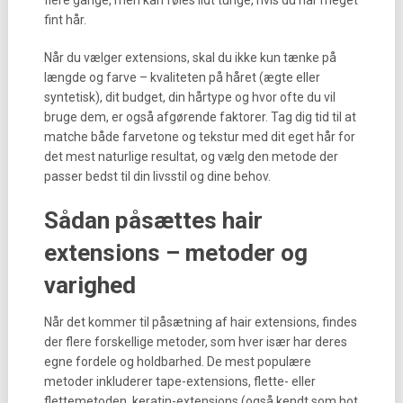
flere gange, men kan føles lidt tunge, hvis du har meget
fint hår.
Når du vælger extensions, skal du ikke kun tænke på
længde og farve – kvaliteten på håret (ægte eller
syntetisk), dit budget, din hårtype og hvor ofte du vil
bruge dem, er også afgørende faktorer. Tag dig tid til at
matche både farvetone og tekstur med dit eget hår for
det mest naturlige resultat, og vælg den metode der
passer bedst til din livsstil og dine behov.
Sådan påsættes hair
extensions – metoder og
varighed
Når det kommer til påsætning af hair extensions, findes
der flere forskellige metoder, som hver især har deres
egne fordele og holdbarhed. De mest populære
metoder inkluderer tape-extensions, flette- eller
flettemetoden, keratin-extensions (også kendt som hot