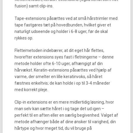
fusion) samt clip-ins.
Tape-extensions påsættes ved at små hårstrimler med
tape fastgøres tæt på hovedbunden, hvilket giver et
naturligt udseende og holder i 6-8 uger, før de skal
rykkes op.
Flettemetoden indebærer, at dit eget hår flettes,
hvorefter extensions syes fast i fletningerne – denne
metode holder ofte 6-10 uger, afhængigt af din
hårvækst. Keratin-extensions påsættes ved hjælp af
varme, der smelter en lille keratinvoks, så håret
fæstnes enkeltvis; de kan holde i op til 3-4 måneder
med korrekt pleje.
Clip-in extensions er en mere midlertidig løsning, hvor
man selv kan sætte håret i og tage det ud igen –
perfekt til en aften eller en særlig begivenhed. Valget af
metode afhænger både af dine ønsker til varighed, din
hårtype og hvor meget tid, du vil bruge på