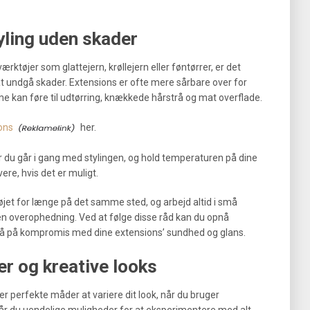
yling uden skader
ktøjer som glattejern, krøllejern eller føntørrer, er det
 at undgå skader. Extensions er ofte mere sårbare over for
e kan føre til udtørring, knækkede hårstrå og mat overflade.
ons
her.
r du går i gang med stylingen, og hold temperaturen på dine
re, hvis det er muligt.
jet for længe på det samme sted, og arbejd altid i små
uden overophedning. Ved at følge disse råd kan du opnå
gå på kompromis med dine extensions’ sundhed og glans.
er og kreative looks
er perfekte måder at variere dit look, når du bruger
år du uendelige muligheder for at eksperimentere med alt