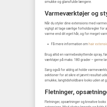
smukke og glansfulde længere.
Varmeværktøjer og st
Når du styler dine extensions med varmevær
vigtigt at tage særlige forholdsregler for
varme end dit eget hår, og for meget varm
Få mere information om
hair extensi
Brug altid en varmebeskyttende spray, fø
værktøjer på maks. 180 grader – gerne lave
Sørg også for aldrig at holde varmeværktø
sektioner for at sikre et jævnt resultat 
smukke, langtidsholdbare looks uden at 
Fletninger, opsætning
Fletninger, opsætninger og kreative looks 
extensions. Med ekstra længde og fylde f