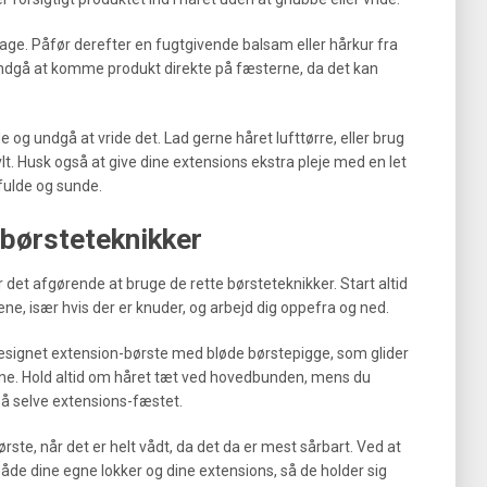
ilbage. Påfør derefter en fugtgivende balsam eller hårkur fra
 undgå at komme produkt direkte på fæsterne, da det kan
 og undgå at vride det. Lad gerne håret lufttørre, eller brug
vlt. Husk også at give dine extensions ekstra pleje med en let
sfulde og sunde.
 børsteteknikker
r det afgørende at bruge de rette børsteteknikker. Start altid
ne, især hvis der er knuder, og arbejd dig oppefra og ned.
esignet extension-børste med bløde børstepigge, som glider
rne. Hold altid om håret tæt ved hovedbunden, mens du
å selve extensions-fæstet.
rste, når det er helt vådt, da det da er mest sårbart. Ved at
e dine egne lokker og dine extensions, så de holder sig