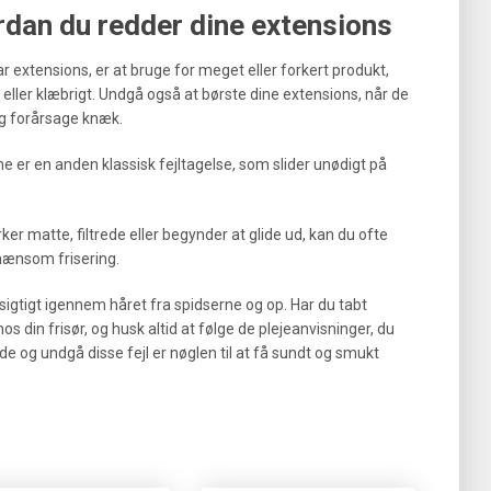
ordan du redder dine extensions
r extensions, er at bruge for meget eller forkert produkt,
 eller klæbrigt. Undgå også at børste dine extensions, når de
og forårsage knæk.
e er en anden klassisk fejltagelse, som slider unødigt på
ker matte, filtrede eller begynder at glide ud, kan du ofte
ænsom frisering.
igtigt igennem håret fra spidserne og op. Har du tabt
os din frisør, og husk altid at følge de plejeanvisninger, du
de og undgå disse fejl er nøglen til at få sundt og smukt