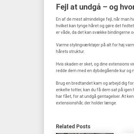
Fejl at undgå – og hv
En af de mest almindelige fejl, når man ha
hvilket kan tynge håret og gøre det fedtet
er våde, da det kan svække bindingerne 
Varme stylingværktøjer på alt for høj varm
hårets struktur.
Hvis skaden er sket, og dine extensions vir
redde dem med en dybdegående kur og n
Brug en bredtandet kam og arbejd dig fors
enkelte totter, kan du få dem sat på igen h
har fået, for at undgå gentagelser. At ken
extensionshår, der holder længe.
Related Posts