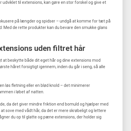
r udviklet til extensions, kan gøre en stor forskel og give et
 fokusere på længder og spidser – undgå at komme for tæt på
e ud. Med de rette produkter kan du bevare den smukke glans
.
tensions uden filtret hår
gt at beskytte både dit eget hår og dine extensions mod
ørste håret forsigtigt igennem, inden du går i seng, så alle
n løs fletning eller en blød knold – det minimerer
sammen i løbet af natten.
de, da det giver mindre friktion end bomuld og hjælper med
at sove med vådt hår, da det er mere skrøbeligt og lettere
gner du op til glatte og pæne extensions, der holder sig