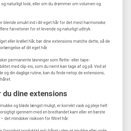
et og naturligt look, eller om du drømmer om volumen og
r blende smukt ind i dit eget hår for det mest harmoniske
lere farvetoner for et levende og naturligt udtryk.
get eller krøllet hår, bør dine extensions matche dette, så de
orlængelse af dit eget hår.
sker permanente løsninger som flette- eller tape-
bilitet med clip-ins, som du nemt kan tage af og på. Ved at
e og din daglige rutine, kan du finde netop de extensions,
ehåret.
r du dine extensions
 smukke og bløde længst muligt, er korrekt vask og pleje helt
 forsigtigt igennem med en bredtandet kam eller en børste
– det mindsker risikoen for filtret hår.
forsigtigt produktet ind i håret uden at gnubbe eller vride.