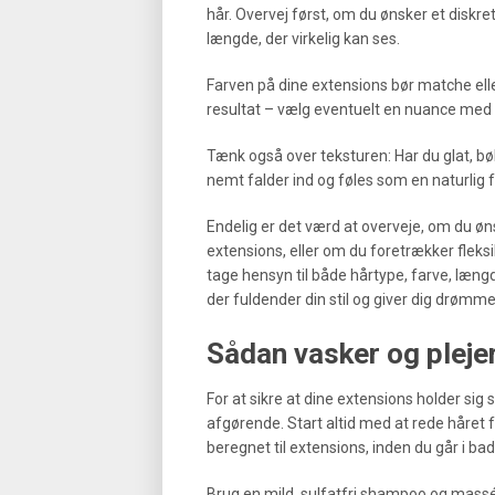
hår. Overvej først, om du ønsker et diskr
længde, der virkelig kan ses.
Farven på dine extensions bør matche elle
resultat – vælg eventuelt en nuance med f
Tænk også over teksturen: Har du glat, bøl
nemt falder ind og føles som en naturlig f
Endelig er det værd at overveje, om du øn
extensions, eller om du foretrækker fleksi
tage hensyn til både hårtype, farve, længd
der fuldender din stil og giver dig drømm
Sådan vasker og pleje
For at sikre at dine extensions holder sig
afgørende. Start altid med at rede håret
beregnet til extensions, inden du går i bad 
Brug en mild, sulfatfri shampoo og massér 