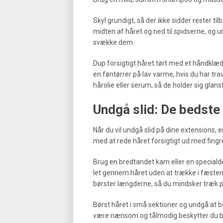
Skyl grundigt, så der ikke sidder rester t
midten af håret og ned til spidserne, og
svække dem.
Dup forsigtigt håret tørt med et håndklæde
en føntørrer på lav varme, hvis du har tra
hårolie eller serum, så de holder sig glan
Undgå slid: De bedste
Når du vil undgå slid på dine extensions, e
med at rede håret forsigtigt ud med fingre
Brug en bredtandet kam eller en speciald
let gennem håret uden at trække i fæste
børster længderne, så du mindsker træk p
Børst håret i små sektioner og undgå at bø
være nænsom og tålmodig beskytter du båd