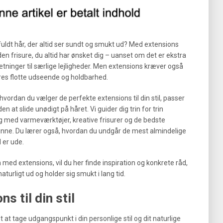
uldt hår, der altid ser sundt og smukt ud? Med extensions
den frisure, du altid har ønsket dig – uanset om det er ekstra
ninger til særlige lejligheder. Men extensions kræver også
eres flotte udseende og holdbarhed.
, hvordan du vælger de perfekte extensions til din stil, passer
 at slide unødigt på håret. Vi guider dig trin for trin
ing med varmeværktøjer, kreative frisurer og de bedste
 skinne. Du lærer også, hvordan du undgår de mest almindelige
l er ude.
med extensions, vil du her finde inspiration og konkrete råd,
urligt ud og holder sig smukt i lang tid.
s til din stil
t at tage udgangspunkt i din personlige stil og dit naturlige