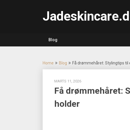
Skip
to
Jadeskincare.d
content
Blog
Home
Blog
Få drømmehåret: Stylingtips til 
MARTS 11, 2026
Få drømmehåret: Sty
holder