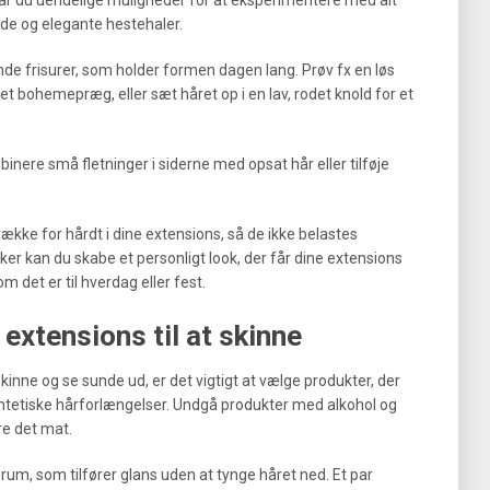
olde og elegante hestehaler.
de frisurer, som holder formen dagen lang. Prøv fx en løs
 et bohemepræg, eller sæt håret op i en lav, rodet knold for et
mbinere små fletninger i siderne med opsat hår eller tilføje
ække for hårdt i dine extensions, så de ikke belastes
kker kan du skabe et personligt look, der får dine extensions
m det er til hverdag eller fest.
 extensions til at skinne
skinne og se sunde ud, er det vigtigt at vælge produkter, der
syntetiske hårforlængelser. Undgå produkter med alkohol og
re det mat.
serum, som tilfører glans uden at tynge håret ned. Et par