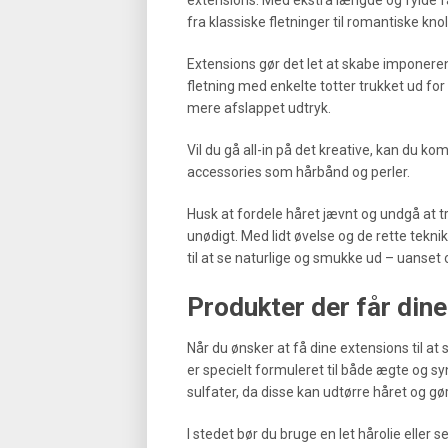
fra klassiske fletninger til romantiske kn
Extensions gør det let at skabe imponeren
fletning med enkelte totter trukket ud for
mere afslappet udtryk.
Vil du gå all-in på det kreative, kan du ko
accessories som hårbånd og perler.
Husk at fordele håret jævnt og undgå at tr
unødigt. Med lidt øvelse og de rette tekni
til at se naturlige og smukke ud – uanset o
Produkter der får dine
Når du ønsker at få dine extensions til at 
er specielt formuleret til både ægte og 
sulfater, da disse kan udtørre håret og gø
I stedet bør du bruge en let hårolie eller 