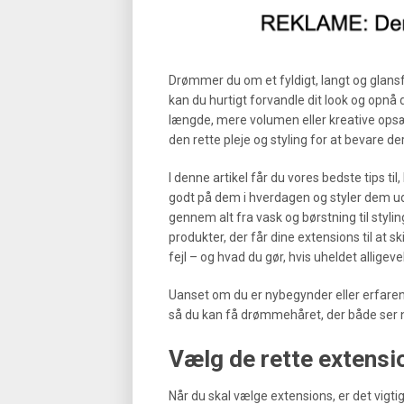
Drømmer du om et fyldigt, langt og glansf
kan du hurtigt forvandle dit look og opnå 
længde, mere volumen eller kreative opsæt
den rette pleje og styling for at bevare d
I denne artikel får du vores bedste tips til
godt på dem i hverdagen og styler dem uden
gennem alt fra vask og børstning til styl
produkter, der får dine extensions til at
fejl – og hvad du gør, hvis uheldet alligeve
Uanset om du er nybegynder eller erfaren 
så du kan få drømmehåret, der både ser nat
Vælg de rette extension
Når du skal vælge extensions, er det vigtig