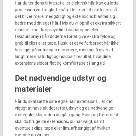
Har du tendens til kruset eller elektrisk hår, kan du lette
processen ved at glatte håret let med et glattejern, så
det bliver mere medgørligt og extensions blander sig
bedre med dit eget hår. Hvis du vil opnå et ekstra sikkert
resultat, kan du spraye lidt tørshampoo eller
teksturspray i hårrødderne for at give ekstra fylde og
greb til clips eller tape. Husk, at et velforberedt hår ikke
bare gør påsætningen nemmere, men også giver et
langt mere naturligt og holdbart resultat, hvor dine
extensions sidder flot og komfortabelt i lang tid.
Det nødvendige udstyr og
materialer
Når du skal sætte dine egne hair extensions i, er det
vigtigt at have alt det rette udstyr og de nødvendige
materialer klar, inden du går i gang. Først og fremmest
skal du bruge de extensions, du har valgt, samt
eventuelt clips, tape eller lim, afhængigt af hvilken
metode du vælger.