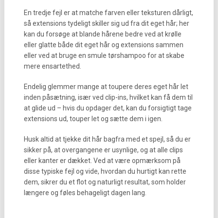
En tredje fejl er at matche farven eller teksturen dårligt,
så extensions tydeligt skiller sig ud fra dit eget hår; her
kan du forsøge at blande hårene bedre ved at krølle
eller glatte både dit eget hår og extensions sammen
eller ved at bruge en smule tørshampoo for at skabe
mere ensartethed.
Endelig glemmer mange at toupere deres eget hår let
inden påsætning, især ved clip-ins, hvilket kan få dem til
at glide ud – hvis du opdager det, kan du forsigtigt tage
extensions ud, touper let og sætte dem i igen.
Husk altid at tjekke dit hår bagfra med et spejl, så du er
sikker på, at overgangene er usynlige, og at alle clips
eller kanter er dækket. Ved at være opmærksom på
disse typiske fejl og vide, hvordan du hurtigt kan rette
dem, sikrer du et flot og naturligt resultat, som holder
længere og føles behageligt dagen lang.