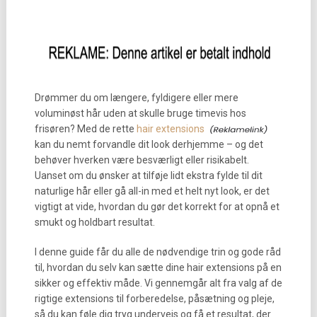
Drømmer du om længere, fyldigere eller mere
voluminøst hår uden at skulle bruge timevis hos
frisøren? Med de rette
hair extensions
kan du nemt forvandle dit look derhjemme – og det
behøver hverken være besværligt eller risikabelt.
Uanset om du ønsker at tilføje lidt ekstra fylde til dit
naturlige hår eller gå all-in med et helt nyt look, er det
vigtigt at vide, hvordan du gør det korrekt for at opnå et
smukt og holdbart resultat.
I denne guide får du alle de nødvendige trin og gode råd
til, hvordan du selv kan sætte dine hair extensions på en
sikker og effektiv måde. Vi gennemgår alt fra valg af de
rigtige extensions til forberedelse, påsætning og pleje,
så du kan føle dig tryg undervejs og få et resultat, der