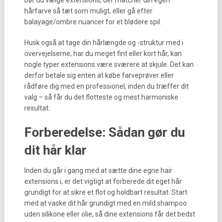
bør du vælge extensions, der matcher din egen
hårfarve så tæt som muligt, eller gå efter
balayage/ombre nuancer for et blødere spil.
Husk også at tage din hårlængde og -struktur med i
overvejelserne; har du meget fint eller kort hår, kan
nogle typer extensions være sværere at skjule. Det kan
derfor betale sig enten at købe farveprøver eller
rådføre dig med en professionel, inden du træffer dit
valg – så får du det flotteste og mest harmoniske
resultat.
Forberedelse: Sådan gør du
dit hår klar
Inden du går i gang med at sætte dine egne hair
extensions i, er det vigtigt at forberede dit eget hår
grundigt for at sikre et flot og holdbart resultat. Start
med at vaske dit hår grundigt med en mild shampoo
uden silikone eller olie, så dine extensions får det bedst