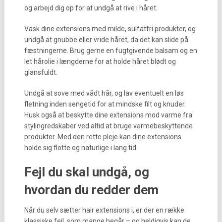
og arbejd dig op for at undgå at rive i håret.
Vask dine extensions med milde, sulfatfri produkter, og
undgå at gnubbe eller vride håret, da det kan slide på
fæstningerne. Brug gerne en fugtgivende balsam og en
let hårolie i længderne for at holde håret blødt og
glansfuldt.
Undgå at sove med vådt hår, og lav eventuelt en løs
fletning inden sengetid for at mindske filt og knuder.
Husk også at beskytte dine extensions mod varme fra
stylingredskaber ved altid at bruge varmebeskyttende
produkter. Med den rette pleje kan dine extensions
holde sig flotte og naturlige i lang tid.
Fejl du skal undgå, og
hvordan du redder dem
Når du selv sætter hair extensions i, er der en række
klassiske fejl, som mange begår – og heldigvis kan de