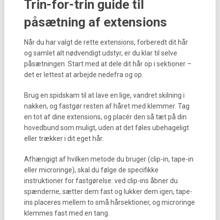
Trin-for-trin guide til
påsætning af extensions
Når du har valgt de rette extensions, forberedt dit hår
og samlet alt nødvendigt udstyr, er du klar til selve
påsætningen. Start med at dele dit hår op i sektioner –
det er lettest at arbejde nedefra og op.
Brug en spidskam til at lave en lige, vandret skilning i
nakken, og fastgør resten af håret med klemmer. Tag
en tot af dine extensions, og placér den så tæt på din
hovedbund som muligt, uden at det føles ubehageligt
eller trækker i dit eget hår.
Afhængigt af hvilken metode du bruger (clip-in, tape-in
eller microringe), skal du følge de specifikke
instruktioner for fastgørelse: ved clip-ins åbner du
spænderne, sætter dem fast og lukker dem igen, tape-
ins placeres mellem to små hårsektioner, og microringe
klemmes fast med en tang.