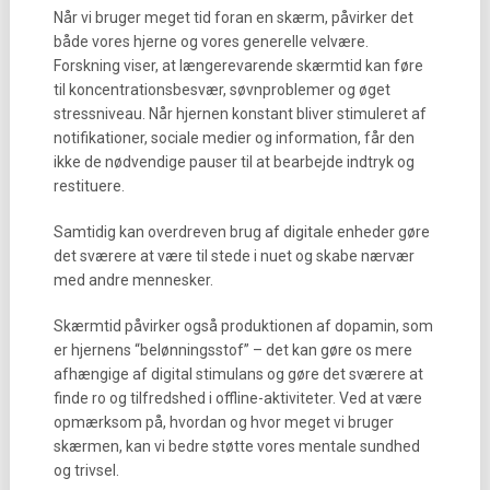
Når vi bruger meget tid foran en skærm, påvirker det
både vores hjerne og vores generelle velvære.
Forskning viser, at længerevarende skærmtid kan føre
til koncentrationsbesvær, søvnproblemer og øget
stressniveau. Når hjernen konstant bliver stimuleret af
notifikationer, sociale medier og information, får den
ikke de nødvendige pauser til at bearbejde indtryk og
restituere.
Samtidig kan overdreven brug af digitale enheder gøre
det sværere at være til stede i nuet og skabe nærvær
med andre mennesker.
Skærmtid påvirker også produktionen af dopamin, som
er hjernens “belønningsstof” – det kan gøre os mere
afhængige af digital stimulans og gøre det sværere at
finde ro og tilfredshed i offline-aktiviteter. Ved at være
opmærksom på, hvordan og hvor meget vi bruger
skærmen, kan vi bedre støtte vores mentale sundhed
og trivsel.