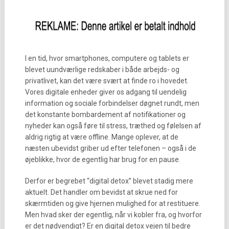
I en tid, hvor smartphones, computere og tablets er
blevet uundværlige redskaber i både arbejds- og
privatlivet, kan det være svært at finde ro i hovedet.
Vores digitale enheder giver os adgang til uendelig
information og sociale forbindelser døgnet rundt, men
det konstante bombardement af notifikationer og
nyheder kan også føre til stress, træthed og følelsen af
aldrig rigtig at være offline. Mange oplever, at de
næsten ubevidst griber ud efter telefonen – også i de
øjeblikke, hvor de egentlig har brug for en pause.
Derfor er begrebet “digital detox” blevet stadig mere
aktuelt. Det handler om bevidst at skrue ned for
skærmtiden og give hjernen mulighed for at restituere.
Men hvad sker der egentlig, når vi kobler fra, og hvorfor
er det nødvendigt? Er en digital detox vejen til bedre