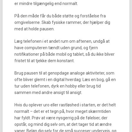
er mindre tilgængelig end normalt.
På den måde får du både støtte og forståelse fra
omgivelserne. Skab fysiske rammer, der hjælper dig
med at holde pausen.
Læg telefonen i et andet rum om aftenen, undgå at
have computeren tændt uden grund, og fjern
notifikationer på både mobil og tablet, så du ikke bliver
fristet til at tjekke dem konstant.
Brug pausen til at genopdage analoge aktiviteter, som
ofte bliver glemt i en digital hverdag: Læs en bog, gå en
tur uden telefonen, dyrk en hobby eller brug tid
sammen med andre ansigt til ansigt.
Hvis du oplever uro eller rastløshed i starten, er det helt
normalt – det er et tegn på, hvor meget skærmtiden
har fyldt. Prøv at være nysgerrig på de følelser, der
opstår, og mind dig selv om, at det tager tid at ændre
vaner. Beløn dig selv for de små succeser undervejs, og