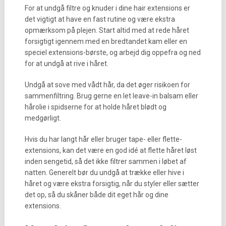
For at undgå filtre og knuder i dine hair extensions er
det vigtigt at have en fast rutine og være ekstra
opmærksom på plejen. Start altid med at rede håret
forsigtigt igennem med en bredtandet kam eller en
speciel extensions-børste, og arbejd dig oppefra og ned
for at undgå at rive i håret.
Undgå at sove med vådt hår, da det øger risikoen for
sammenfiltring. Brug gerne en let leave-in balsam eller
hårolie i spidserne for at holde håret blødt og
medgørligt.
Hvis du har langt hår eller bruger tape- eller flette-
extensions, kan det være en god idé at flette håret løst
inden sengetid, så det ikke filtrer sammen i løbet af
natten. Generelt bør du undgå at trække eller hive i
håret og være ekstra forsigtig, når du styler eller sætter
det op, så du skåner både dit eget hår og dine
extensions.