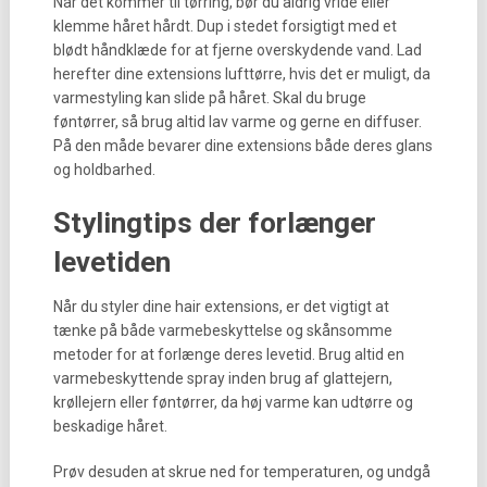
Når det kommer til tørring, bør du aldrig vride eller
klemme håret hårdt. Dup i stedet forsigtigt med et
blødt håndklæde for at fjerne overskydende vand. Lad
herefter dine extensions lufttørre, hvis det er muligt, da
varmestyling kan slide på håret. Skal du bruge
føntørrer, så brug altid lav varme og gerne en diffuser.
På den måde bevarer dine extensions både deres glans
og holdbarhed.
Stylingtips der forlænger
levetiden
Når du styler dine hair extensions, er det vigtigt at
tænke på både varmebeskyttelse og skånsomme
metoder for at forlænge deres levetid. Brug altid en
varmebeskyttende spray inden brug af glattejern,
krøllejern eller føntørrer, da høj varme kan udtørre og
beskadige håret.
Prøv desuden at skrue ned for temperaturen, og undgå