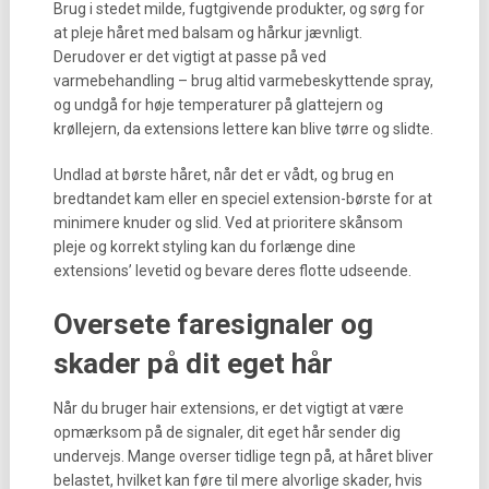
Brug i stedet milde, fugtgivende produkter, og sørg for
at pleje håret med balsam og hårkur jævnligt.
Derudover er det vigtigt at passe på ved
varmebehandling – brug altid varmebeskyttende spray,
og undgå for høje temperaturer på glattejern og
krøllejern, da extensions lettere kan blive tørre og slidte.
Undlad at børste håret, når det er vådt, og brug en
bredtandet kam eller en speciel extension-børste for at
minimere knuder og slid. Ved at prioritere skånsom
pleje og korrekt styling kan du forlænge dine
extensions’ levetid og bevare deres flotte udseende.
Oversete faresignaler og
skader på dit eget hår
Når du bruger hair extensions, er det vigtigt at være
opmærksom på de signaler, dit eget hår sender dig
undervejs. Mange overser tidlige tegn på, at håret bliver
belastet, hvilket kan føre til mere alvorlige skader, hvis