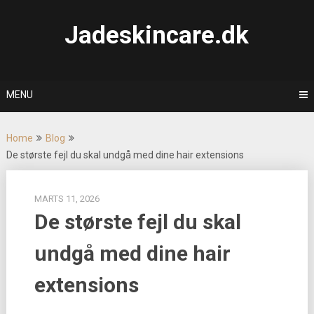
Skip
to
Jadeskincare.dk
content
MENU
Home
Blog
De største fejl du skal undgå med dine hair extensions
MARTS 11, 2026
De største fejl du skal
undgå med dine hair
extensions