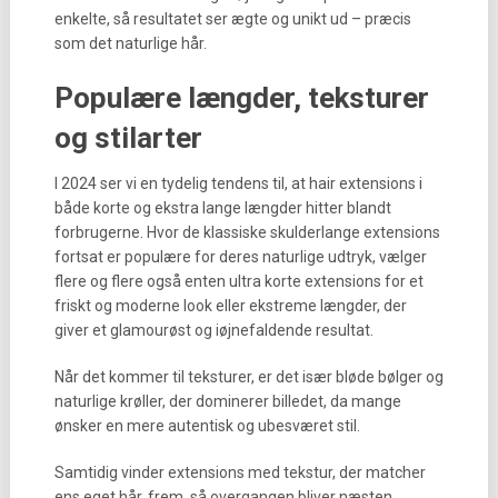
enkelte, så resultatet ser ægte og unikt ud – præcis
som det naturlige hår.
Populære længder, teksturer
og stilarter
I 2024 ser vi en tydelig tendens til, at hair extensions i
både korte og ekstra lange længder hitter blandt
forbrugerne. Hvor de klassiske skulderlange extensions
fortsat er populære for deres naturlige udtryk, vælger
flere og flere også enten ultra korte extensions for et
friskt og moderne look eller ekstreme længder, der
giver et glamourøst og iøjnefaldende resultat.
Når det kommer til teksturer, er det især bløde bølger og
naturlige krøller, der dominerer billedet, da mange
ønsker en mere autentisk og ubesværet stil.
Samtidig vinder extensions med tekstur, der matcher
ens eget hår, frem, så overgangen bliver næsten