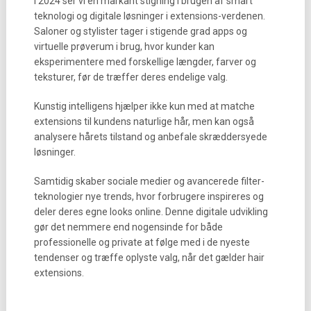
I 2024 ser vi en markant stigning i brugen af smart
teknologi og digitale løsninger i extensions-verdenen.
Saloner og stylister tager i stigende grad apps og
virtuelle prøverum i brug, hvor kunder kan
eksperimentere med forskellige længder, farver og
teksturer, før de træffer deres endelige valg.
Kunstig intelligens hjælper ikke kun med at matche
extensions til kundens naturlige hår, men kan også
analysere hårets tilstand og anbefale skræddersyede
løsninger.
Samtidig skaber sociale medier og avancerede filter-
teknologier nye trends, hvor forbrugere inspireres og
deler deres egne looks online. Denne digitale udvikling
gør det nemmere end nogensinde for både
professionelle og private at følge med i de nyeste
tendenser og træffe oplyste valg, når det gælder hair
extensions.