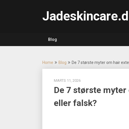
Skip
to
Jadeskincare.d
content
Blog
Home
Blog
De 7 største myter om hair exte
MARTS 11, 2026
De 7 største myter
eller falsk?