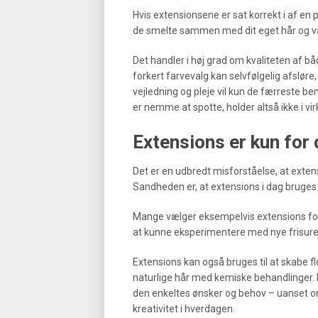
Hvis extensionsene er sat korrekt i af en pr
de smelte sammen med dit eget hår og vær
Det handler i høj grad om kvaliteten af b
forkert farvevalg kan selvfølgelig afsløre,
vejledning og pleje vil kun de færreste be
er nemme at spotte, holder altså ikke i vi
Extensions er kun for 
Det er en udbredt misforståelse, at exte
Sandheden er, at extensions i dag bruges 
Mange vælger eksempelvis extensions for a
at kunne eksperimentere med nye frisurer,
Extensions kan også bruges til at skabe f
naturlige hår med kemiske behandlinger. Ko
den enkeltes ønsker og behov – uanset om
kreativitet i hverdagen.