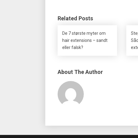
Related Posts
De 7 største myter om
Ste
hair extensions – sandt
Såd
eller falsk?
ext
About The Author