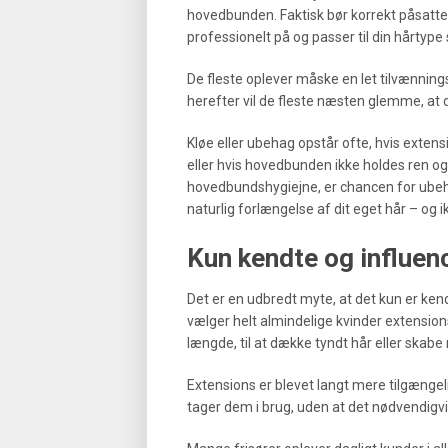
hovedbunden. Faktisk bør korrekt påsatte e
professionelt på og passer til din hårtyp
De fleste oplever måske en let tilvænning
herefter vil de fleste næsten glemme, at d
Kløe eller ubehag opstår ofte, hvis extensi
eller hvis hovedbunden ikke holdes ren og 
hovedbundshygiejne, er chancen for ubeh
naturlig forlængelse af dit eget hår – 
Kun kendte og influen
Det er en udbredt myte, at det kun er kend
vælger helt almindelige kvinder extension
længde, til at dække tyndt hår eller skabe n
Extensions er blevet langt mere tilgængelig
tager dem i brug, uden at det nødvendigvi