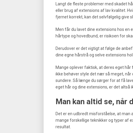
Langt de fleste problemer med skadet hår
eller brug af extensions af lav kvalitet. Hv
fjernet korrekt, kan det selvfølgelig give 
Men får du lavet dine extensions hos en e
hårtype og hovedbund, er risikoen for sk
Derudover er det vigtigt at følge de anbef
dine egne hårstrå og selve extensions hol
Mange oplever faktisk, at deres eget hår 
ikke behøver style det nær så meget, når d
sundere. Så længe du sørger for at få la
eget hår og dine extensions, er det altså i
Man kan altid se, når 
Det er en udbredt misforståelse, at man al
mange forskellige teknikker og typer af e
resultat.