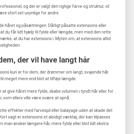
ofessionel, og der er valgt den rigtige farve og struktur, vil
e stort set usynlige for andre.
åde håret og påsætningen. Dårligt påsatte extensions eller
 at du får lidt hjælp til fylde eller længde, men med den rette
mærke, at du har extensions i. Myten om, at extensions altid
rkeligheden.
dem, der vil have langt hår
nsions kun er for dem, der drømmer om langt, svajende hår.
til meget mere end blot at tilføje længde.
t give håret mere fylde, skabe volumen i tyndt hår eller for
 som ellers ville være svære at opnå.
lotte effekter med farvespil eller balayage uden at skade det
rt sagt er extensions et alsidigt værktøj, der kan tilpasses
 man ønsker længere hår, mere fylde eller blot lidt ekstra