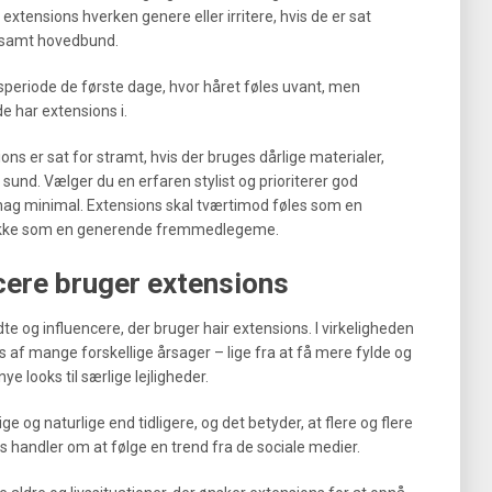
xtensions hverken genere eller irritere, hvis de er sat
e samt hovedbund.
speriode de første dage, hvor håret føles uvant, men
e har extensions i.
ons er sat for stramt, hvis der bruges dårlige materialer,
sund. Vælger du en erfaren stylist og prioriterer god
ag minimal. Extensions skal tværtimod føles som en
og ikke som en generende fremmedlegeme.
cere bruger extensions
te og influencere, der bruger hair extensions. I virkeligheden
s af mange forskellige årsager – lige fra at få mere fylde og
ye looks til særlige lejligheder.
e og naturlige end tidligere, og det betyder, at flere og flere
s handler om at følge en trend fra de sociale medier.