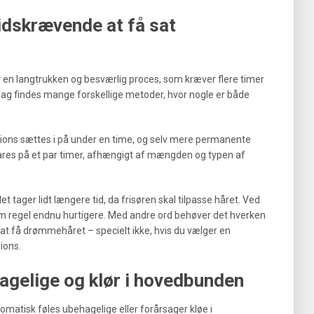
tidskrævende at få sat
er en langtrukken og besværlig proces, som kræver flere timer
i dag findes mange forskellige metoder, hvor nogle er både
nsions sættes i på under en time, og selv mere permanente
lares på et par timer, afhængigt af mængden og typen af
t tager lidt længere tid, da frisøren skal tilpasse håret. Ved
om regel endnu hurtigere. Med andre ord behøver det hverken
at få drømmehåret – specielt ikke, hvis du vælger en
ions.
agelige og klør i hovedbunden
omatisk føles ubehagelige eller forårsager kløe i