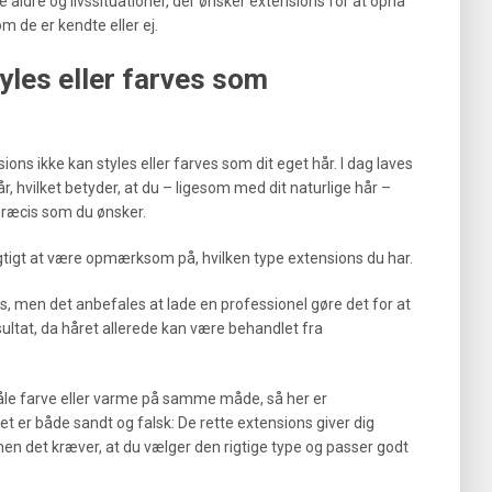
e aldre og livssituationer, der ønsker extensions for at opnå
 de er kendte eller ej.
yles eller farves som
ons ikke kan styles eller farves som dit eget hår. I dag laves
 hvilket betyder, at du – ligesom med dit naturlige hår –
præcis som du ønsker.
igtigt at være opmærksom på, hvilken type extensions du har.
, men det anbefales at lade en professionel gøre det for at
tat, da håret allerede kan være behandlet fra
åle farve eller varme på samme måde, så her er
er både sandt og falsk: De rette extensions giver dig
n det kræver, at du vælger den rigtige type og passer godt