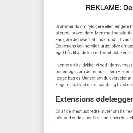
Drømmer du om fyldigere eller længere hår
allerede prøvet dem. Men med popularite
kan gøre det svært at finde rundt i, hvad d
Extensions kan nemlig hurtigt blive omgæ
eget hår, til at de kun er forbeholdt kendi
I denne artikel dykker vi ned i de syv me
undersøger, om der er hold i dem – eller o
lægge bag os. Uanset om du overvejer at f
klogere på, hvad der er sandt, og hvad de
Extensions ødelægger 
En af de mest udbredte myter om hair ext
påstand er dog langt fra sand, hvis du væ
i.