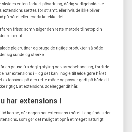
 skyldes enten forkert påsætning, dårlig vedligeholdelse
is extensions sættes for stramt, eller hvis de ikke bliver
slid på håret eller endda knække det.
rfaren frisør, som vælger den rette metode til netop din
ader minimal.
alede plejerutiner og bruge de rigtige produkter, så både
der sig sunde og stærke.
får en pause fra daglig styling og varmebehandling, fordi de
e har extensions i – og det kan i nogle tilfælde gøre håret
vet extensions på den rette måde og passer godt på både dit
kke rigtigt, at extensions ødelægger dit hår.
du har extensions i
tid kan se, når nogen har extensions i håret. I dag findes der
xtensions, som gør det muligt at opnå et meget naturligt