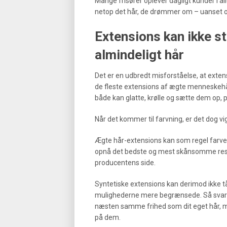
Mange frisører oplever dagligt kunder i all
netop det hår, de drømmer om – uanset om
Extensions kan ikke st
almindeligt hår
Det er en udbredt misforståelse, at extensi
de fleste extensions af ægte menneskehår,
både kan glatte, krølle og sætte dem op, 
Når det kommer til farvning, er det dog v
Ægte hår-extensions kan som regel farves
opnå det bedste og mest skånsomme resul
producentens side.
Syntetiske extensions kan derimod ikke t
mulighederne mere begrænsede. Så svaret 
næsten samme frihed som dit eget hår, me
på dem.