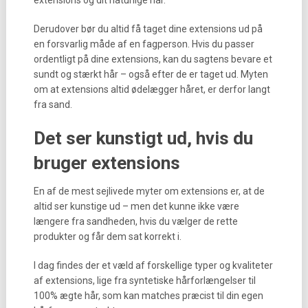
extensions og dit naturlige hår.
Derudover bør du altid få taget dine extensions ud på
en forsvarlig måde af en fagperson. Hvis du passer
ordentligt på dine extensions, kan du sagtens bevare et
sundt og stærkt hår – også efter de er taget ud. Myten
om at extensions altid ødelægger håret, er derfor langt
fra sand.
Det ser kunstigt ud, hvis du
bruger extensions
En af de mest sejlivede myter om extensions er, at de
altid ser kunstige ud – men det kunne ikke være
længere fra sandheden, hvis du vælger de rette
produkter og får dem sat korrekt i.
I dag findes der et væld af forskellige typer og kvaliteter
af extensions, lige fra syntetiske hårforlængelser til
100% ægte hår, som kan matches præcist til din egen