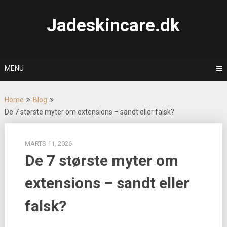
Skip
to
Jadeskincare.dk
content
MENU
Home
Blog
De 7 største myter om extensions – sandt eller falsk?
MARTS 11, 2026
De 7 største myter om
extensions – sandt eller
falsk?