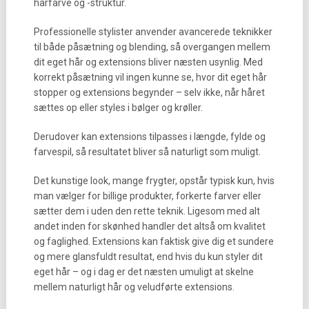
hårfarve og -struktur.
Professionelle stylister anvender avancerede teknikker
til både påsætning og blending, så overgangen mellem
dit eget hår og extensions bliver næsten usynlig. Med
korrekt påsætning vil ingen kunne se, hvor dit eget hår
stopper og extensions begynder – selv ikke, når håret
sættes op eller styles i bølger og krøller.
Derudover kan extensions tilpasses i længde, fylde og
farvespil, så resultatet bliver så naturligt som muligt.
Det kunstige look, mange frygter, opstår typisk kun, hvis
man vælger for billige produkter, forkerte farver eller
sætter dem i uden den rette teknik. Ligesom med alt
andet inden for skønhed handler det altså om kvalitet
og faglighed. Extensions kan faktisk give dig et sundere
og mere glansfuldt resultat, end hvis du kun styler dit
eget hår – og i dag er det næsten umuligt at skelne
mellem naturligt hår og veludførte extensions.