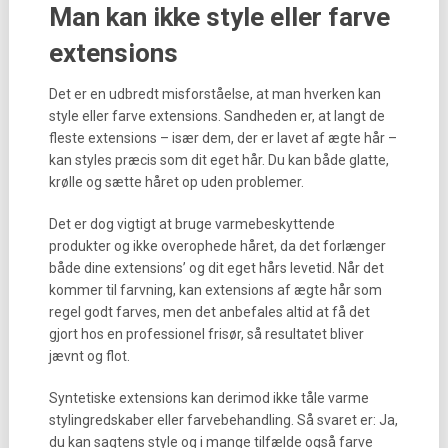
Man kan ikke style eller farve
extensions
Det er en udbredt misforståelse, at man hverken kan
style eller farve extensions. Sandheden er, at langt de
fleste extensions – især dem, der er lavet af ægte hår –
kan styles præcis som dit eget hår. Du kan både glatte,
krølle og sætte håret op uden problemer.
Det er dog vigtigt at bruge varmebeskyttende
produkter og ikke overophede håret, da det forlænger
både dine extensions’ og dit eget hårs levetid. Når det
kommer til farvning, kan extensions af ægte hår som
regel godt farves, men det anbefales altid at få det
gjort hos en professionel frisør, så resultatet bliver
jævnt og flot.
Syntetiske extensions kan derimod ikke tåle varme
stylingredskaber eller farvebehandling. Så svaret er: Ja,
du kan sagtens style og i mange tilfælde også farve