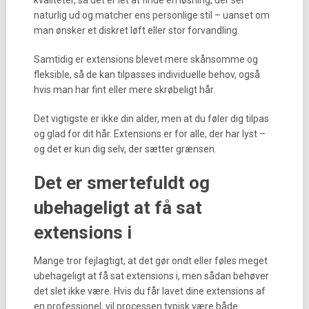
kvaliteter, så det er let at finde en løsning, der ser
naturlig ud og matcher ens personlige stil – uanset om
man ønsker et diskret løft eller stor forvandling.
Samtidig er extensions blevet mere skånsomme og
fleksible, så de kan tilpasses individuelle behov, også
hvis man har fint eller mere skrøbeligt hår.
Det vigtigste er ikke din alder, men at du føler dig tilpas
og glad for dit hår. Extensions er for alle, der har lyst –
og det er kun dig selv, der sætter grænsen.
Det er smertefuldt og
ubehageligt at få sat
extensions i
Mange tror fejlagtigt, at det gør ondt eller føles meget
ubehageligt at få sat extensions i, men sådan behøver
det slet ikke være. Hvis du får lavet dine extensions af
en professionel, vil processen typisk være både