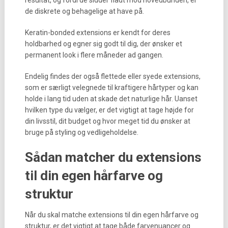
resultat, og fordi de sidder fladt mod hovedbunden, er
de diskrete og behagelige at have på.
Keratin-bonded extensions er kendt for deres
holdbarhed og egner sig godt til dig, der ønsker et
permanent look i flere måneder ad gangen.
Endelig findes der også flettede eller syede extensions,
som er særligt velegnede til kraftigere hårtyper og kan
holde i lang tid uden at skade det naturlige hår. Uanset
hvilken type du vælger, er det vigtigt at tage højde for
din livsstil, dit budget og hvor meget tid du ønsker at
bruge på styling og vedligeholdelse.
Sådan matcher du extensions
til din egen hårfarve og
struktur
Når du skal matche extensions til din egen hårfarve og
struktur, er det vigtigt at tage både farvenuancer og